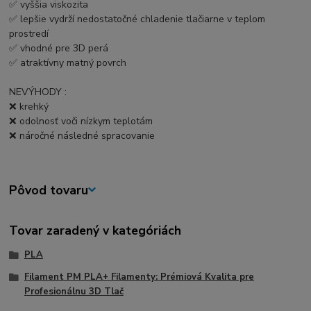
✅ vyššia viskozita
✅ lepšie vydrží nedostatočné chladenie tlačiarne v teplom
prostredí
✅ vhodné pre 3D perá
✅ atraktívny matný povrch
NEVÝHODY :
❌ krehký
❌ odolnosť voči nízkym teplotám
❌ náročné následné spracovanie
Pôvod tovaru
Tovar zaradený v kategóriách
PLA
Filament PM PLA+ Filamenty: Prémiová Kvalita pre
Profesionálnu 3D Tlač