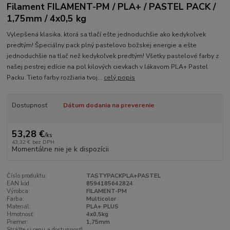
Filament FILAMENT-PM / PLA+ / PASTEL PACK /
1,75mm / 4x0,5 kg
Vylepšená klasika, ktorá sa tlačí ešte jednoduchšie ako kedykoľvek
predtým! Špeciálny pack plný pastelovo božskej energie a ešte
jednoduchšie na tlač než kedykoľvek predtým! Všetky pastelové farby z
našej pestrej edície na pol kilových cievkach v lákavom PLA+ Pastel
Packu. Tieto farby rozžiaria tvoj...
celý popis
Dostupnosť
Dátum dodania na preverenie
53,28 €
/
ks
43,32 €
bez DPH
Momentálne nie je k dispozícii
Číslo produktu:
TASTYPACKPLA+PASTEL
EAN kód:
8594185642824
Výrobca:
FILAMENT-PM
Farba:
Multicolor
Materiál:
PLA+ PLUS
Hmotnosť:
4x0,5kg
Priemer:
1,75mm
Strážte si cenu a dostupnosť!