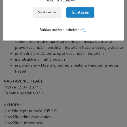
osobných údajov?
nižšia teplota tlače
195 ° C
- ideálne na premostenie a tlač
previsov
Súhlasím
Nastavenia
vyššia priľnavosť vrstiev a rázová húževnatosť - tj. že
tlačený objekt je pri ohýbaní pružnejší
vyššia viskozita = neupcháva trysku
Súhlas môžete odmietnuť
tu
.
materiál odoláva nedostatočnému chladeniu tlačiarne v
teplom prostredí (napríklad v letných mesiacoch), a to
práve kvôli nižším použitým teplotám tlače a vyššej viskozite
je vhodný pre 3D perá, opäť kvôli nižším teplotám
má atraktívny matný povrch
je ponúkaný v klasickej čiernej a bielej a v modernej edícii
Pastel
NASTAVENIE TLAČE
Tryska: 190 - 210 ° C
Tepelná posteľ: 60 ° C
VÝHODY :
✅ nižšia teplota tlače
195 ° C
✅ vyššia priľnavosť vrstiev
✅ vyššia húževnatosť