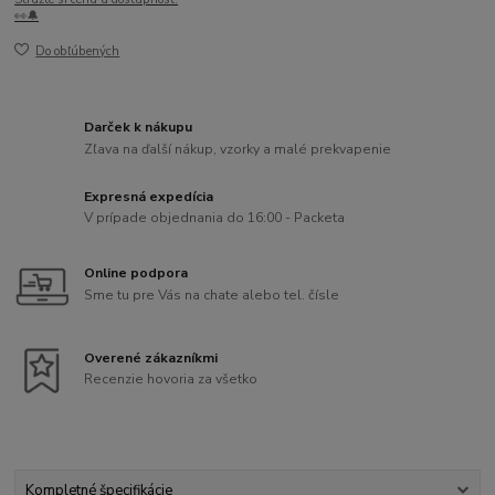
👀🔔
Do obľúbených
Darček k nákupu
Zľava na ďalší nákup, vzorky a malé prekvapenie
Expresná expedícia
V prípade objednania do 16:00 - Packeta
Online podpora
Sme tu pre Vás na chate alebo tel. čísle
Overené zákazníkmi
Recenzie hovoria za všetko
Kompletné špecifikácie