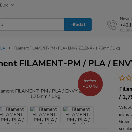
Blog
Neviet
Hľadať
+421
09:00 
PLA
Filament FILAMENT-PM / PLA / ENVY ZELENÁ / 1,75mm / 1 kg
ment FILAMENT-PM / PLA / ENV
36,46 €
- 30 %
Fil
/ 1,
Vstúpt
iného 
Green 
si doko