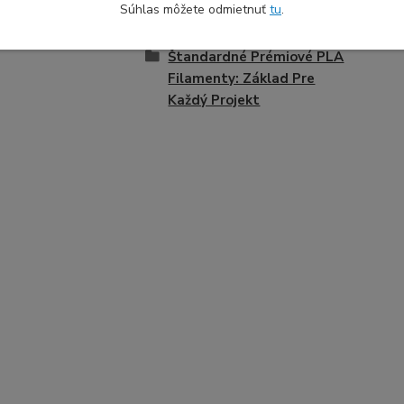
Súhlas môžete odmietnuť
tu
.
zaradený v kategóriách
Štandardné Prémiové PLA
Filamenty: Základ Pre
Každý Projekt