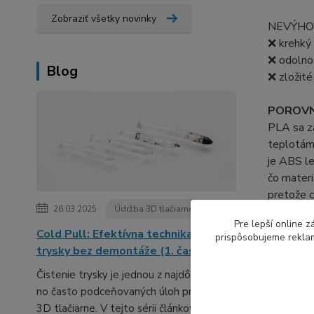
Zobraziť všetky novinky
NEVÝHOD
❌ krehký
❌ odolno
Blog
❌ zložité
POROVN
PLA sa za
teplotám 
je ABS le
čo materi
pretože c
26.03.2025
Údržba 3D tlačiarne
Pre lepší online 
Cold Pull: Efektívna technika čistenia
prispôsobujeme reklam
trysky bez demontáže (1. časť série)
Pôvod 
Čistenie trysky je jednou z najdôležitejších,
no často podceňovaných úloh pri údržbe
3D tlačiarne. V tejto sérii článkov ti