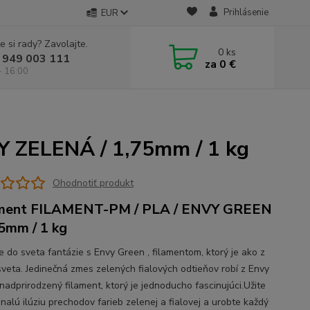
Prihlásenie
EUR
e si rady? Zavolajte.
0
ks
 949 003 111
za
0 €
- 16:00
Y ZELENÁ / 1,75mm / 1 kg
Ohodnotiť produkt
ament FILAMENT-PM / PLA / ENVY GREEN
75mm / 1 kg
e do sveta fantázie s Envy Green , filamentom, ktorý je ako z
sveta. Jedinečná zmes zelených fialových odtieňov robí z Envy
nadprirodzený filament, ktorý je jednoducho fascinujúci.Užite
nalú ilúziu prechodov farieb zelenej a fialovej a urobte každý