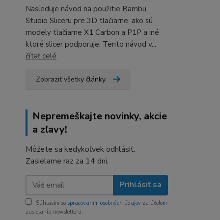
Nasleduje návod na použitie Bambu
Studio Sliceru pre 3D tlačiarne, ako sú
modely tlačiarne X1 Carbon a P1P a iné
ktoré slicer podporuje. Tento návod v...
čítať celé
Zobraziť všetky články
Nepremeškajte novinky, akcie
a zľavy!
Môžete sa kedykoľvek odhlásiť.
Zasielame raz za 14 dní.
Prihlásiť sa
Súhlasím so
spracovaním osobných údajov
za účelom
zasielania newslettera.