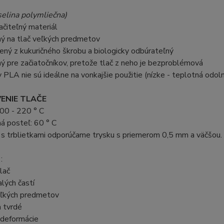
selina polymliečna)
lačiteľný materiál
ný na tlač veľkých predmetov
bený z kukuričného škrobu a biologicky odbúrateľný
ný pre začiatočníkov, pretože tlač z neho je bezproblémová
y PLA nie sú ideálne na vonkajšie použitie (nízke - teplotná odoln
ENIE TLAČE
00 - 220 ° C
á posteľ: 60 ° C
 s trblietkami odporúčame trysku s priemerom 0,5 mm a väčšou.
:
lač
lých častí
eľkých predmetov
 tvrdé
 deformácie