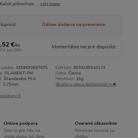
tlačok jedinečným. ...
celý popis
tupnosť
Dátum dodania na preverenie
,52 €
/
ks
Momentálne nie je k dispozícii
75 €
bez DPH
roduktu:
4369630687875
EAN kód:
8594185643173
a:
FILAMENT-PM
Farba:
Čierna
l:
Štandardné PLA
Hmotnosť:
1kg
:
1,75mm
Strážte si cenu a dostupnosť! 👀🔔
obľúbených
Online podpora
Overené zákazníkmi
Sme tu pre Vás na
Recenzie hovoria za
chate alebo tel. čísle
všetko