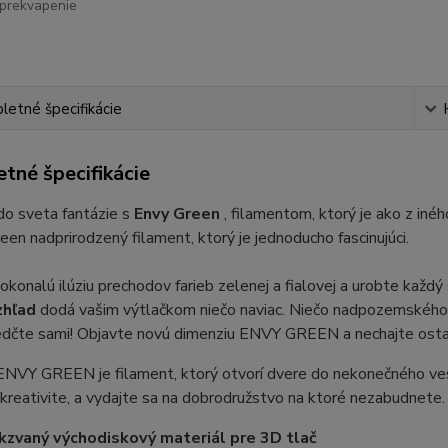
prekvapenie
etné špecifikácie
tné špecifikácie
do sveta fantázie s
Envy Green
, filamentom, ktorý je ako z iné
een nadprirodzený filament, ktorý je jednoducho fascinujúci.
dokonalú ilúziu prechodov farieb zelenej a fialovej a urobte každ
zhľad
dodá vašim výtlačkom niečo naviac. Niečo nadpozemského 
edčte sami! Objavte novú dimenziu ENVY GREEN a nechajte ostat
ENVY GREEN je filament, ktorý otvorí dvere do nekonečného ves
a kreativite, a vydajte sa na dobrodružstvo na ktoré nezabudnete.
kzvaný východiskový materiál pre 3D tlač