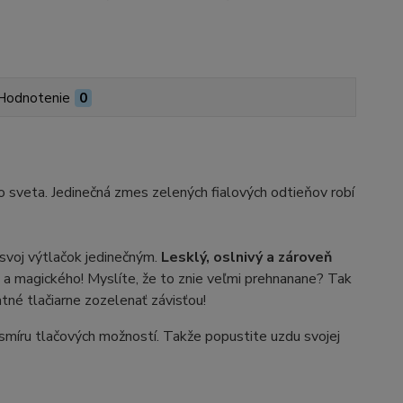
Hodnotenie
0
ho sveta. Jedinečná zmes zelených fialových odtieňov robí
ý svoj výtlačok jedinečným.
Lesklý, oslnivý a zároveň
a magického! Myslíte, že to znie veľmi prehnanane? Tak
né tlačiarne zozelenať závisťou!
míru tlačových možností. Takže popustite uzdu svojej