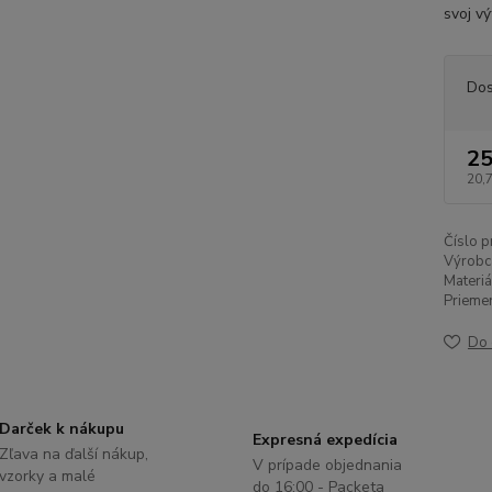
svoj vý
Dos
25
20,
Číslo p
Výrobc
Materiá
Priemer
Do 
Darček k nákupu
Expresná expedícia
Zľava na ďalší nákup,
V prípade objednania
vzorky a malé
do 16:00 - Packeta