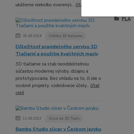
ukážeme niekoľko overenýc...
čítať celé
Tovar 
PLA
05.08.2024
Údržba 3D tlačiarne
Dôležitosť pravidelného servisu 3D
Tlačiarní a použitie kvalitných mazív
3D tlačiarne sa stali neoddeliteľnou
súčasťou modernej výroby, dizajnu a
prototypovania. Bez ohľadu na to, či ide o
osobné projekty, vzdelávacie účely...
čítať
celé
11.06.2023
Úvod do 3D Tlače
Bambu Studio slicer v Českom jazyku