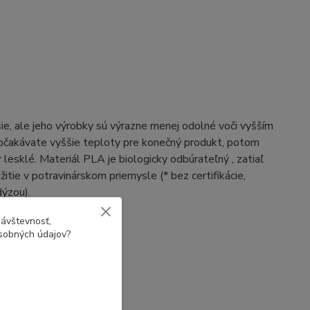
ie, ale jeho výrobky sú výrazne menej odolné voči vyšším
 očakávate vyššie teploty pre konečný produkt, potom
esklé. Materiál PLA je biologicky odbúrateľný , zatiaľ
itie v potravinárskom priemysle (* bez certifikácie,
dýzou).
návštevnosť,
osobných údajov?