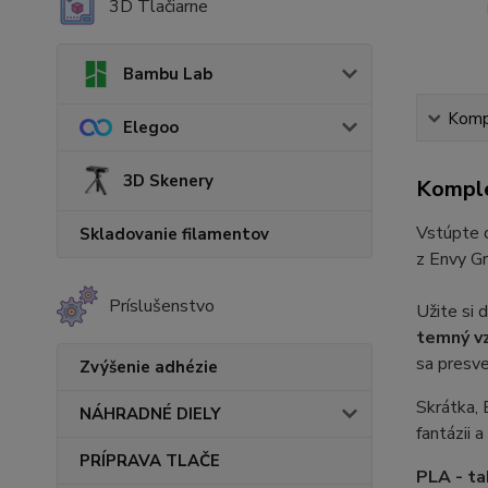
3D Tlačiarne
Bambu Lab
Kompl
Elegoo
3D Skenery
Komple
Vstúpte 
Skladovanie filamentov
z Envy Gr
Príslušenstvo
Užite si 
temný v
sa presv
Zvýšenie adhézie
Skrátka, 
NÁHRADNÉ DIELY
fantázii 
PRÍPRAVA TLAČE
PLA - ta