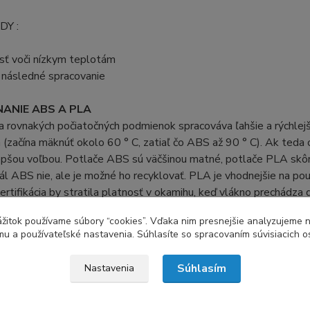
Y :
sť voči nízkym teplotám
 následné spracovanie
ANIE ABS A PLA
 rovnakých počiatočných podmienok spracováva ľahšie a rýchlejš
(začína mäknúť okolo 60 ° C, zatiaľ čo ABS až 90 ° C). Ak teda
pšou voľbou. Potlače ABS sú väčšinou matné, potlače PLA skôr l
ál ABS nie, ale je možné ho recyklovať. PLA je vhodnejšie na použ
ertifikácia by stratila platnosť v okamihu, keď vlákno prechádza 
zážitok používame súbory “cookies”. Vďaka nim presnejšie analyzujeme 
u a používateľské nastavenia. Súhlasíte so spracovaním súvisiacich 
tovaru
Súhlasím
Nastavenia