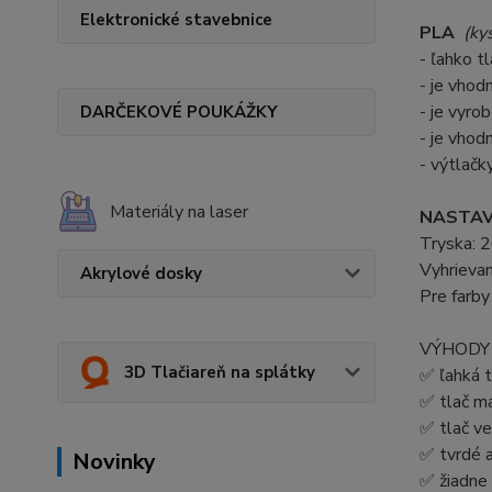
Elektronické stavebnice
PLA
(ky
- ľahko t
- je vhod
- je vyro
DARČEKOVÉ POUKÁŽKY
- je vhod
- výtlačk
Materiály na laser
NASTAV
Tryska: 2
Vyhrievan
Akrylové dosky
Pre farby
VÝHODY 
3D Tlačiareň na splátky
✅ ľahká t
✅ tlač ma
✅ tlač v
✅ tvrdé a
Novinky
✅ žiadne