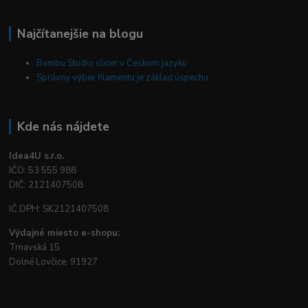
Najčítanejšie na blogu
Bambu Studio slicer v Českom jazyku
Správny výber filamentu je základ úspechu
Kde nás nájdete
Idea4U s.r.o.
IČO: 53 555 988
DIČ: 2121407508
IČ DPH: SK2121407508
Výdajné miesto e-shopu:
Trnavská 15
Dolné Lovčice, 91927