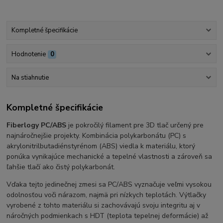
Kompletné špecifikácie
Hodnotenie
0
Na stiahnutie
Kompletné špecifikácie
Fiberlogy PC/ABS
je pokročilý filament pre 3D tlač určený pre
najnáročnejšie projekty. Kombinácia polykarbonátu (PC) s
akrylonitrilbutadiénstyrénom (ABS) viedla k materiálu, ktorý
ponúka vynikajúce mechanické a tepelné vlastnosti a zároveň sa
ľahšie tlačí ako čistý polykarbonát.
Vďaka tejto jedinečnej zmesi sa PC/ABS vyznačuje veľmi vysokou
odolnosťou voči nárazom, najmä pri nízkych teplotách. Výtlačky
vyrobené z tohto materiálu si zachovávajú svoju integritu aj v
náročných podmienkach s HDT (teplota tepelnej deformácie) až