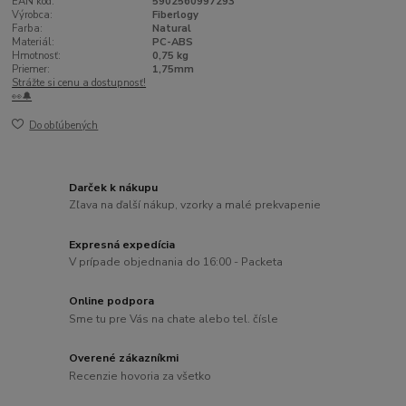
EAN kód:
5902560997293
Výrobca:
Fiberlogy
Farba:
Natural
Materiál:
PC-ABS
Hmotnosť:
0,75 kg
Priemer:
1,75mm
Strážte si cenu a dostupnosť!
👀🔔
Do obľúbených
Darček k nákupu
Zľava na ďalší nákup, vzorky a malé prekvapenie
Expresná expedícia
V prípade objednania do 16:00 - Packeta
Online podpora
Sme tu pre Vás na chate alebo tel. čísle
Overené zákazníkmi
Recenzie hovoria za všetko