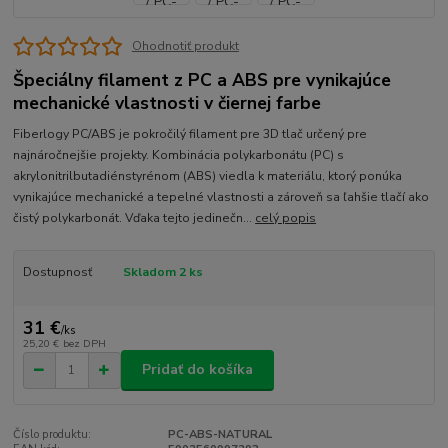
Ohodnotiť produkt
Špeciálny filament z PC a ABS pre vynikajúce
mechanické vlastnosti v čiernej farbe
Fiberlogy PC/ABS je pokročilý filament pre 3D tlač určený pre
najnáročnejšie projekty. Kombinácia polykarbonátu (PC) s
akrylonitrilbutadiénstyrénom (ABS) viedla k materiálu, ktorý ponúka
vynikajúce mechanické a tepelné vlastnosti a zároveň sa ľahšie tlačí ako
čistý polykarbonát. Vďaka tejto jedinečn...
celý popis
Dostupnosť
Skladom 2 ks
31 €
/
ks
25,20 €
bez DPH
Pridať do košíka
Číslo produktu:
PC-ABS-NATURAL