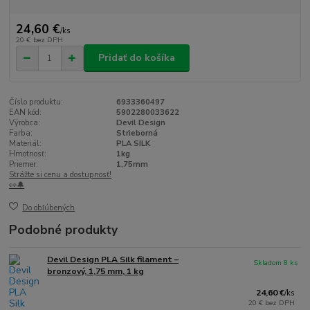
24,60 €
/
ks
20 €
bez DPH
Pridať do košíka
Číslo produktu:
6933360497
EAN kód:
5902280033622
Výrobca:
Devil Design
Farba:
Strieborná
Materiál:
PLA SILK
Hmotnosť:
1kg
Priemer:
1,75mm
Strážte si cenu a dostupnosť!
👀🔔
Do obľúbených
Podobné produkty
Devil Design PLA Silk filament –
Skladom 8 ks
bronzový, 1,75 mm, 1 kg
24,60 €
/
ks
20 €
bez DPH