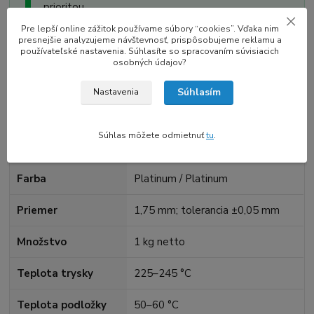
prioritou.
Pre lepší online zážitok používame súbory “cookies”. Vďaka nim
presnejšie analyzujeme návštevnosť, prispôsobujeme reklamu a
používateľské nastavenia. Súhlasíte so spracovaním súvisiacich
Technické údaje
osobných údajov?
Odporúčané hodnoty výrobcu sú východiskom; dolaďte ich
Súhlasím
Nastavenia
podľa tlačiarne, modelu a rýchlosti.
Súhlas môžete odmietnuť
tu
.
Materiál
SILK
Farba
Platinum / Platinum
Priemer
1,75 mm; tolerancia ±0,05 mm
Množstvo
1 kg netto
Teplota trysky
225–245 °C
Teplota podložky
50–60 °C