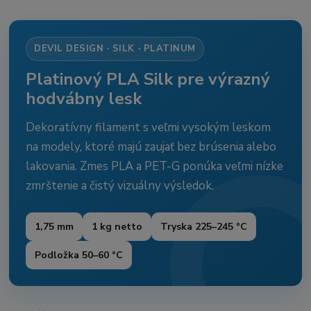
DEVIL DESIGN · SILK · PLATINUM
Platinový PLA Silk pre výrazný
hodvábny lesk
Dekoratívny filament s veľmi vysokým leskom
na modely, ktoré majú zaujať bez brúsenia alebo
lakovania. Zmes PLA a PET-G ponúka veľmi nízke
zmrštenie a čistý vizuálny výsledok.
1,75 mm
1 kg netto
Tryska 225–245 °C
Podložka 50–60 °C