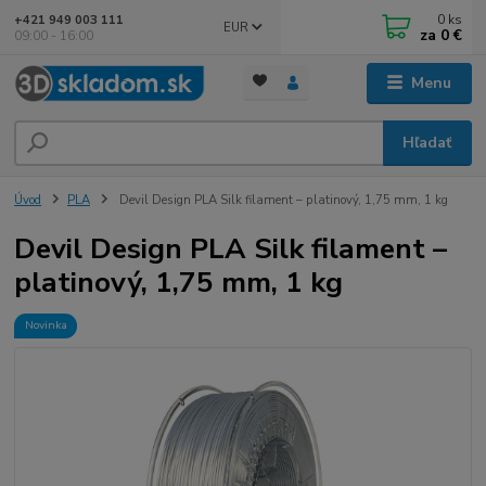
0
ks
+421 949 003 111
EUR
za
0 €
09:00 - 16:00
Menu
Hľadať
Úvod
PLA
Devil Design PLA Silk filament – platinový, 1,75 mm, 1 kg
Devil Design PLA Silk filament –
platinový, 1,75 mm, 1 kg
Novinka