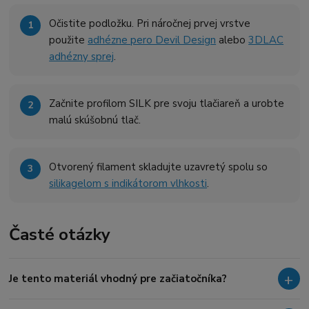
Očistite podložku. Pri náročnej prvej vrstve
použite
adhézne pero Devil Design
alebo
3DLAC
adhézny sprej
.
Začnite profilom SILK pre svoju tlačiareň a urobte
malú skúšobnú tlač.
Otvorený filament skladujte uzavretý spolu so
silikagelom s indikátorom vlhkosti
.
Časté otázky
Je tento materiál vhodný pre začiatočníka?