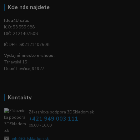
Kde nás nájdete
Idea4U s.r.o.
IČO: 53 555 988
DIČ: 2121407508
IČ DPH: SK2121407508
Výdajné miesto e-shopu:
Trnavská 15
Dolné Lovčice, 91927
Kontakty
Zákaznícka podpora 3DSkladom.sk
+421 949 003 111
09:00 - 16:00
info@3dskladom.sk