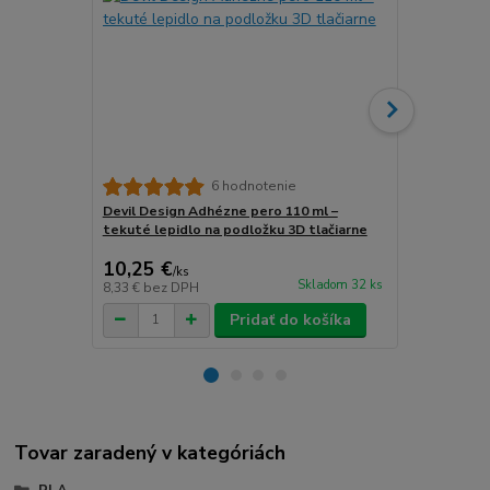
6 hodnotenie
Devil Design Adhézne pero 110 ml –
3DLAC Adhéz
tekuté lepidlo na podložku 3D tlačiarne
podložku 3D 
10,25 €
13,22 €
/
ks
/
k
Skladom 32 ks
8,33 €
bez DPH
10,75 €
bez 
Pridať do košíka
Tovar zaradený v kategóriách