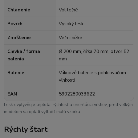
Chladenie
Voliteľné
Povrch
Vysoký lesk
Zmrštenie
Veľmi nízke
Cievka / forma
Ø 200 mm, šírka 70 mm, otvor 52
balenia
mm
Balenie
Vákuové balenie s pohlcovačom
vlhkosti
EAN
5902280033622
Lesk ovplyvňuje teplota, rýchlosť a orientácia vrstiev; pred veľkým
modelom sa oplatí vytlačiť malú vzorku.
Rýchly štart