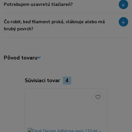
Potrebujem uzavretú tlačiareň?
Čo robiť, keď filament prská, vláknuje alebo má
hrubý povrch?
Pôvod tovaru
Súvisiaci tovar
4