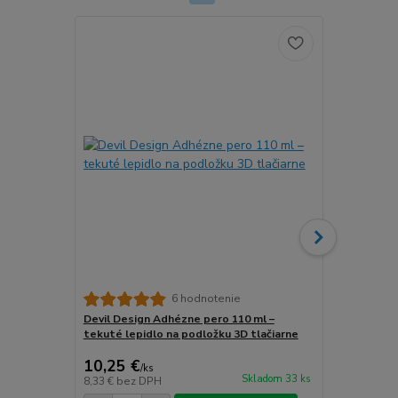
6 hodnotenie
Devil Design Adhézne pero 110 ml –
3DLAC Adhéz
tekuté lepidlo na podložku 3D tlačiarne
podložku 3D 
10,25 €
13,22 €
/
ks
/
k
Skladom 33 ks
8,33 €
bez DPH
10,75 €
bez 