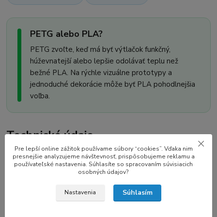
PETG alebo PLA?
PETG zvoľte, keď má byť výtlačok funkčný,
húževnatejší alebo lepšie odolávať teplu než
bežné PLA. Na rýchle vizuálne prototypy a
jednoduché dekorácie môže byť PLA pohodlnejšia
voľba.
Technické údaje
Pre lepší online zážitok používame súbory “cookies”. Vďaka nim
Odporúčané hodnoty výrobcu sú východiskom; dolaďte ich
presnejšie analyzujeme návštevnosť, prispôsobujeme reklamu a
používateľské nastavenia. Súhlasíte so spracovaním súvisiacich
podľa tlačiarne a modelu.
osobných údajov?
Materiál
PET-G
Súhlasím
Nastavenia
Farba
Galaxy šedá / Galaxy Super Gray