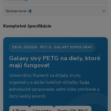
Súvisiaci tovar
4
Kompletné špecifikácie
DEVIL DESIGN · PET-G · GALAXY SUPER GRAY
Galaxy sivý PETG na diely, ktoré
majú fungovať
Univerzálny filament na držiaky, kryty,
organizéry a ďalšie funkčné výtlačky. Spája
jednoduché spracovanie, veľmi nízke zmrštenie a
čistý lesklý povrch.
1,75 mm
1 kg netto
Tryska 220–250 °C