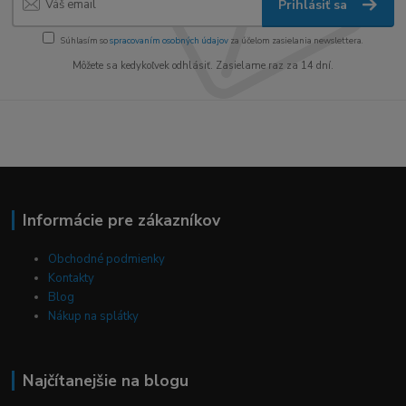
Prihlásiť sa
Súhlasím so
spracovaním osobných údajov
za účelom zasielania newslettera.
Môžete sa kedykoľvek odhlásiť. Zasielame raz za 14 dní.
Informácie pre zákazníkov
Obchodné podmienky
Kontakty
Blog
Nákup na splátky
Najčítanejšie na blogu