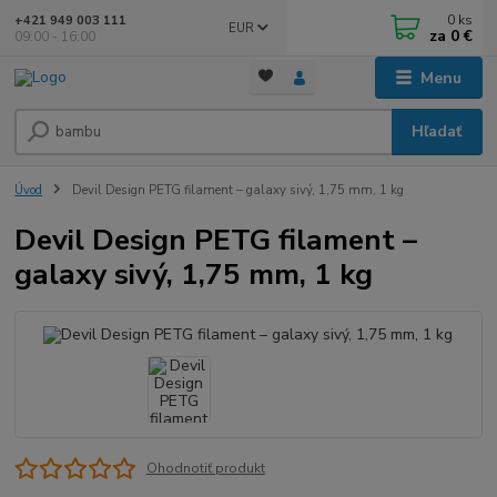
0
ks
+421 949 003 111
EUR
za
0 €
09:00 - 16:00
Menu
Hľadať
Úvod
Devil Design PETG filament – galaxy sivý, 1,75 mm, 1 kg
Devil Design PETG filament –
galaxy sivý, 1,75 mm, 1 kg
Ohodnotiť produkt