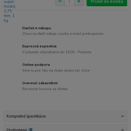
Pridať do košíka
Darček k nákupu
Zľava na ďalší nákup, vzorky a malé prekvapenie
Expresná expedícia
V prípade objednania do 16:00 - Packeta
Online podpora
Sme tu pre Vás na chate alebo tel. čísle
Overené zákazníkmi
Recenzie hovoria za všetko
Kompletné špecifikácie
Hodnotenie
0