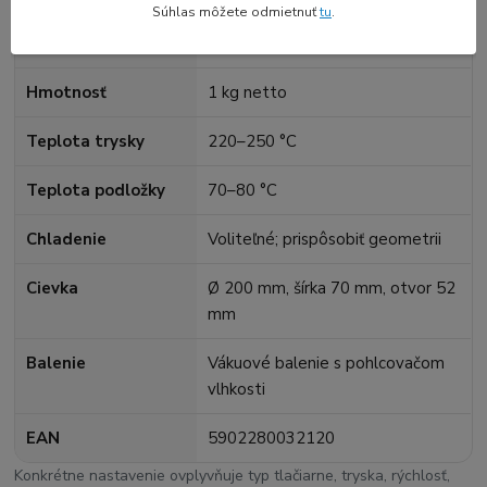
Súhlas môžete odmietnuť
tu
.
Priemer
1,75 mm; tolerancia ±0,05 mm
Hmotnosť
1 kg netto
Teplota trysky
220–250 °C
Teplota podložky
70–80 °C
Chladenie
Voliteľné; prispôsobiť geometrii
Cievka
Ø 200 mm, šírka 70 mm, otvor 52
mm
Balenie
Vákuové balenie s pohlcovačom
vlhkosti
EAN
5902280032120
Konkrétne nastavenie ovplyvňuje typ tlačiarne, tryska, rýchlosť,