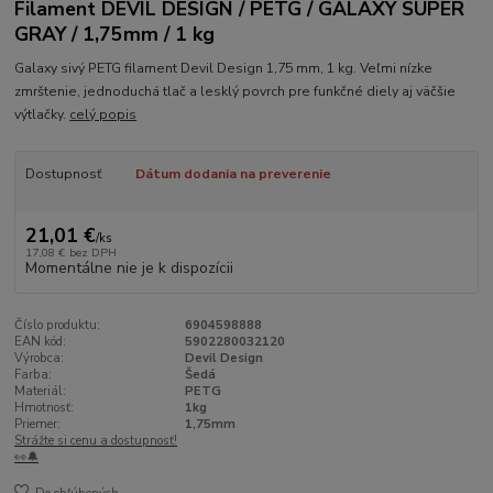
Filament DEVIL DESIGN / PETG / GALAXY SUPER
GRAY / 1,75mm / 1 kg
Galaxy sivý PETG filament Devil Design 1,75 mm, 1 kg. Veľmi nízke
zmrštenie, jednoduchá tlač a lesklý povrch pre funkčné diely aj väčšie
výtlačky.
celý popis
Dostupnosť
Dátum dodania na preverenie
21,01 €
/
ks
17,08 €
bez DPH
Momentálne nie je k dispozícii
Číslo produktu:
6904598888
EAN kód:
5902280032120
Výrobca:
Devil Design
Farba:
Šedá
Materiál:
PETG
Hmotnosť:
1kg
Priemer:
1,75mm
Strážte si cenu a dostupnosť!
👀🔔