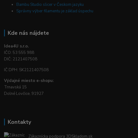
Bambu Studio slicer v Českom jazyku
Správny výber filamentu je základ úspechu
Kde nás nájdete
Idea4U s.r.o.
IČO: 53 555 988
DIČ: 2121407508
IČ DPH: SK2121407508
Výdajné miesto e-shopu:
Trnavská 15
Dolné Lovčice, 91927
Kontakty
Zákaznícka podpora 3DSkladom.sk