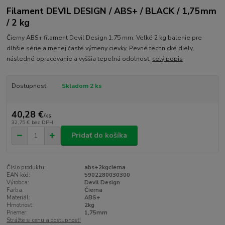
Filament DEVIL DESIGN / ABS+ / BLACK / 1,75mm
/ 2 kg
Čierny ABS+ filament Devil Design 1,75 mm. Veľké 2 kg balenie pre
dlhšie série a menej časté výmeny cievky. Pevné technické diely,
následné opracovanie a vyššia tepelná odolnosť.
celý popis
Dostupnosť
Skladom 2 ks
40,28 €
/
ks
32,75 €
bez DPH
Pridať do košíka
Číslo produktu:
abs+2kgcierna
EAN kód:
5902280030300
Výrobca:
Devil Design
Farba:
Čierna
Materiál:
ABS+
Hmotnosť:
2kg
Priemer:
1,75mm
Strážte si cenu a dostupnosť!