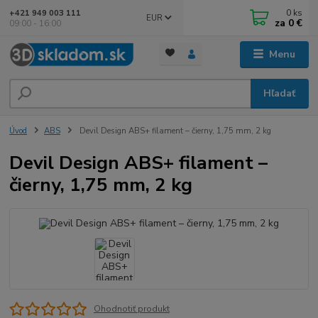
0
ks
+421 949 003 111
EUR
za
0 €
09:00 - 16:00
Menu
Hľadať
Úvod
ABS
Devil Design ABS+ filament – čierny, 1,75 mm, 2 kg
Devil Design ABS+ filament –
čierny, 1,75 mm, 2 kg
Ohodnotiť produkt