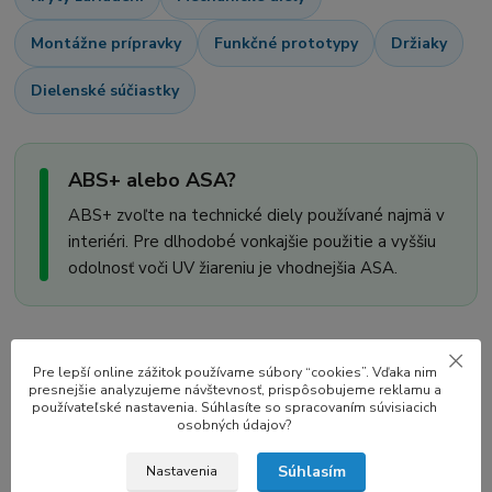
Montážne prípravky
Funkčné prototypy
Držiaky
Dielenské súčiastky
ABS+ alebo ASA?
ABS+ zvoľte na technické diely používané najmä v
interiéri. Pre dlhodobé vonkajšie použitie a vyššiu
odolnosť voči UV žiareniu je vhodnejšia ASA.
Technické údaje
Pre lepší online zážitok používame súbory “cookies”. Vďaka nim
presnejšie analyzujeme návštevnosť, prispôsobujeme reklamu a
Odporúčané hodnoty výrobcu sú východiskom; dolaďte ich
používateľské nastavenia. Súhlasíte so spracovaním súvisiacich
osobných údajov?
podľa tlačiarne, modelu a rýchlosti.
Súhlasím
Nastavenia
Materiál
ABS+