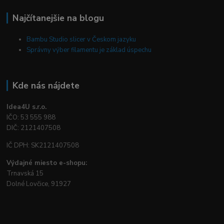
Najčítanejšie na blogu
Bambu Studio slicer v Českom jazyku
Správny výber filamentu je základ úspechu
Kde nás nájdete
Idea4U s.r.o.
IČO: 53 555 988
DIČ: 2121407508
IČ DPH: SK2121407508
Výdajné miesto e-shopu:
Trnavská 15
Dolné Lovčice, 91927