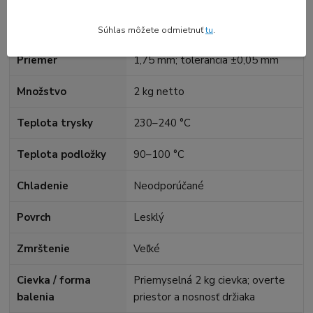
Farba
Čierna / Black
Súhlas môžete odmietnuť
tu
.
Priemer
1,75 mm; tolerancia ±0,05 mm
Množstvo
2 kg netto
Teplota trysky
230–240 °C
Teplota podložky
90–100 °C
Chladenie
Neodporúčané
Povrch
Lesklý
Zmrštenie
Veľké
Cievka / forma
Priemyselná 2 kg cievka; overte
balenia
priestor a nosnosť držiaka