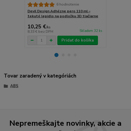
6 hodnotenie
Devil Design Adhézne pero 110 ml –
3DLAC Adhéz
tekuté lepidlo na podložku 3D tlačiarne
podložku 3D 
10,25 €
13,22 €
/
ks
/
k
Skladom 32 ks
8,33 €
bez DPH
10,75 €
bez 
Pridať do košíka
Tovar zaradený v kategóriách
ABS
Nepremeškajte novinky, akcie a