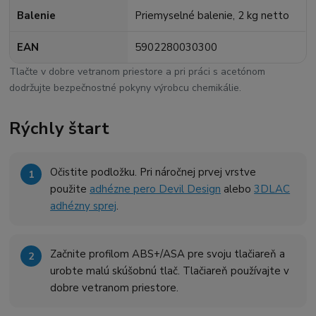
Balenie
Priemyselné balenie, 2 kg netto
EAN
5902280030300
Tlačte v dobre vetranom priestore a pri práci s acetónom
dodržujte bezpečnostné pokyny výrobcu chemikálie.
Rýchly štart
Očistite podložku. Pri náročnej prvej vrstve
použite
adhézne pero Devil Design
alebo
3DLAC
adhézny sprej
.
Začnite profilom ABS+/ASA pre svoju tlačiareň a
urobte malú skúšobnú tlač. Tlačiareň používajte v
dobre vetranom priestore.