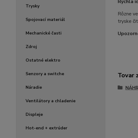
Rýchla i
Trysky
Rôzne veľ
Spojovací materiál
tryske či
Mechanické časti
Upozorn
Zdroj
Ostatné elektro
Senzory a switche
Tovar 
Náradie
NÁHR
Ventilátory a chladenie
Displeje
Hot-end + extrúder