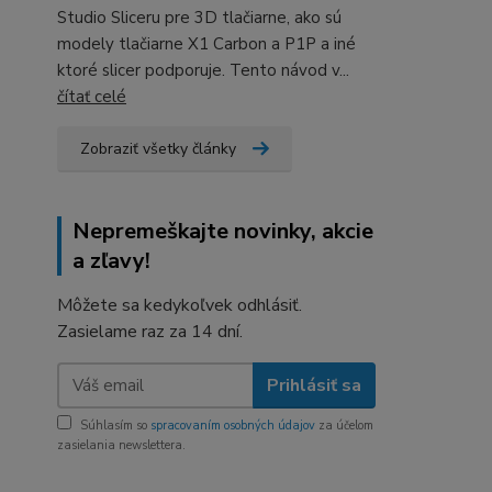
Studio Sliceru pre 3D tlačiarne, ako sú
modely tlačiarne X1 Carbon a P1P a iné
ktoré slicer podporuje. Tento návod v...
čítať celé
Zobraziť všetky články
Nepremeškajte novinky, akcie
a zľavy!
Môžete sa kedykoľvek odhlásiť.
Zasielame raz za 14 dní.
Prihlásiť sa
Súhlasím so
spracovaním osobných údajov
za účelom
zasielania newslettera.