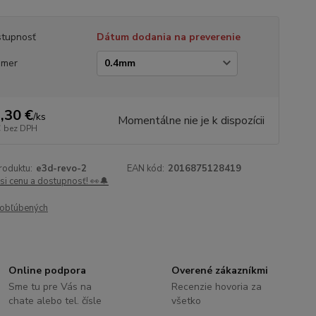
tupnosť
Dátum dodania na preverenie
emer
,30 €
/
ks
Momentálne nie je k dispozícii
€
bez DPH
roduktu:
e3d-revo-2
EAN kód:
2016875128419
 si cenu a dostupnosť! 👀🔔
obľúbených
Online podpora
Overené zákazníkmi
Sme tu pre Vás na
Recenzie hovoria za
chate alebo tel. čísle
všetko