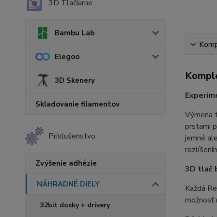
3D Tlačiarne
Bambu Lab
Kompl
Elegoo
Komple
3D Skenery
Experime
Skladovanie filamentov
Výmena t
prstami p
Príslušenstvo
jemné ale
rozlíšení
Zvýšenie adhézie
3D tlač 
NÁHRADNÉ DIELY
Každá Rev
možnosť n
32bit dosky + drivery