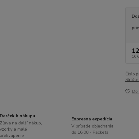
Dos
pri
12
10 
Číslo p
Strážte
Do 
Darček k nákupu
Expresná expedícia
Zľava na ďalší nákup,
V prípade objednania
vzorky a malé
do 16:00 - Packeta
prekvapenie