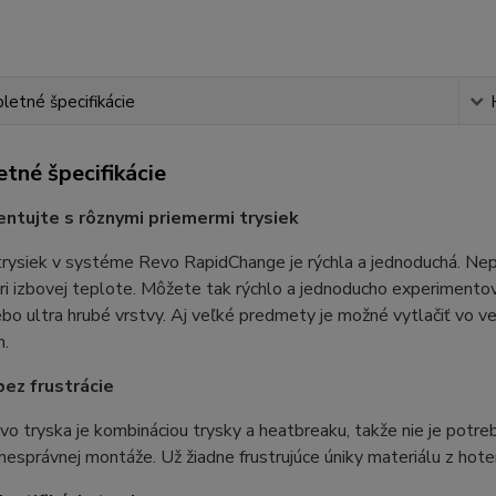
etné špecifikácie
tné špecifikácie
ntujte s rôznymi priemermi trysiek
rysiek v systéme Revo RapidChange je rýchla a jednoduchá. Nep
ri izbovej teplote. Môžete tak rýchlo a jednoducho experimentova
bo ultra hrubé vrstvy. Aj veľké predmety je možné vytlačiť vo
m.
bez frustrácie
o tryska je kombináciou trysky a heatbreaku, takže nie je potr
esprávnej montáže. Už žiadne frustrujúce úniky materiálu z hoten