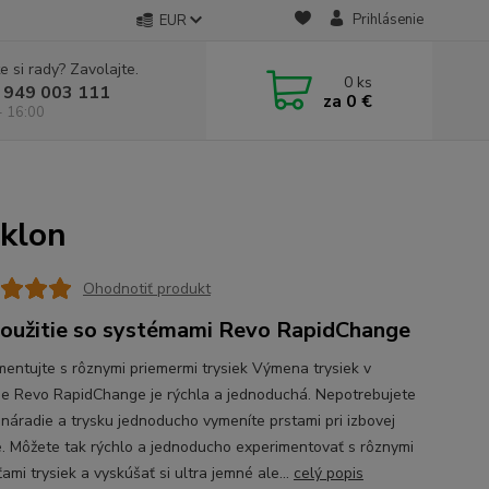
Prihlásenie
EUR
e si rady? Zavolajte.
0
ks
 949 003 111
za
0 €
- 16:00
klon
Ohodnotiť produkt
oužitie so systémami Revo RapidChange
mentujte s rôznymi priemermi trysiek Výmena trysiek v
e Revo RapidChange je rýchla a jednoduchá. Nepotrebujete
 náradie a trysku jednoducho vymeníte prstami pri izbovej
e. Môžete tak rýchlo a jednoducho experimentovať s rôznymi
ami trysiek a vyskúšať si ultra jemné ale...
celý popis