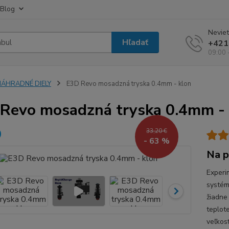
Blog
Neviet
Hľadať
+421
09:00 
NÁHRADNÉ DIELY
E3D Revo mosadzná tryska 0.4mm - klon
Revo mosadzná tryska 0.4mm - 
33,20 €
- 63 %
Na p
Experi
systém
žiadne
teplot
veľkosť