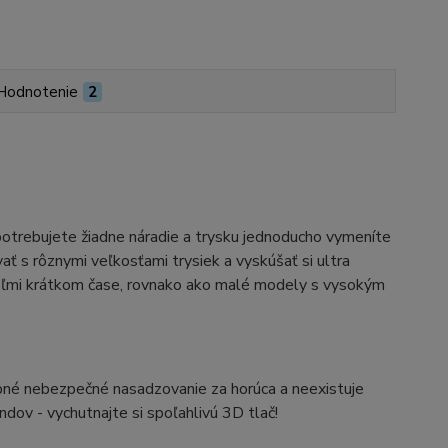
Hodnotenie
2
otrebujete žiadne náradie a trysku jednoducho vymeníte
ť s rôznymi veľkosťami trysiek a vyskúšať si ultra
 veľmi krátkom čase, rovnako ako malé modely s vysokým
ebné nebezpečné nasadzovanie za horúca a neexistuje
dov - vychutnajte si spoľahlivú 3D tlač!