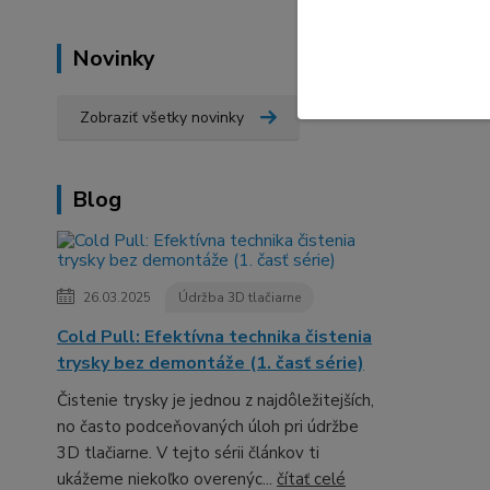
Novinky
Zobraziť všetky novinky
Blog
26.03.2025
Údržba 3D tlačiarne
Cold Pull: Efektívna technika čistenia
trysky bez demontáže (1. časť série)
Čistenie trysky je jednou z najdôležitejších,
no často podceňovaných úloh pri údržbe
3D tlačiarne. V tejto sérii článkov ti
ukážeme niekoľko overenýc...
čítať celé