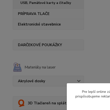
USB, Pamäťové karty a čítačky
PRÍPRAVA TLAČE
Elektronické stavebnice
DARČEKOVÉ POUKÁŽKY
Materiály na laser
Akrylové dosky
Pre lepší online 
prispôsobujeme reklam
3D Tlačiareň na splátky