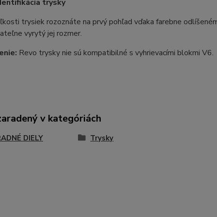
dentifikácia trysky
kosti trysiek rozoznáte na prvý pohľad vďaka farebne odlíšené
tateľne vyrytý jej rozmer.
enie:
Revo trysky nie sú kompatibilné s vyhrievacími blokmi V6.
zaradený v kategóriách
ADNÉ DIELY
Trysky