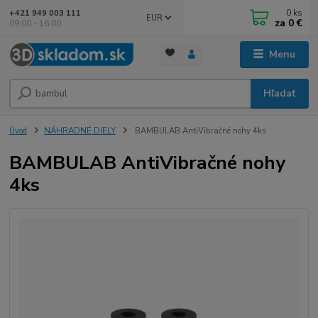
0
ks
+421 949 003 111
EUR
za
0 €
09:00 - 16:00
Menu
Hľadať
Úvod
NÁHRADNÉ DIELY
BAMBULAB AntiVibračné nohy 4ks
BAMBULAB AntiVibračné nohy
4ks