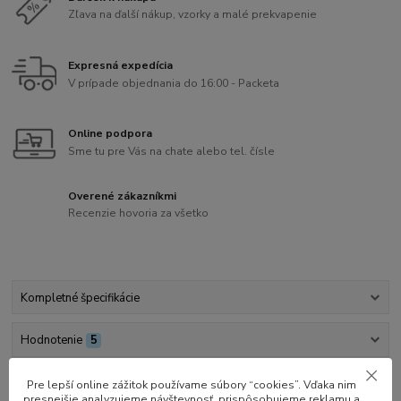
Zľava na ďalší nákup, vzorky a malé prekvapenie
Expresná expedícia
V prípade objednania do 16:00 - Packeta
Online podpora
Sme tu pre Vás na chate alebo tel. čísle
Overené zákazníkmi
Recenzie hovoria za všetko
Kompletné špecifikácie
Hodnotenie
5
Pre lepší online zážitok používame súbory “cookies”. Vďaka nim
Kompletné špecifikácie
presnejšie analyzujeme návštevnosť, prispôsobujeme reklamu a