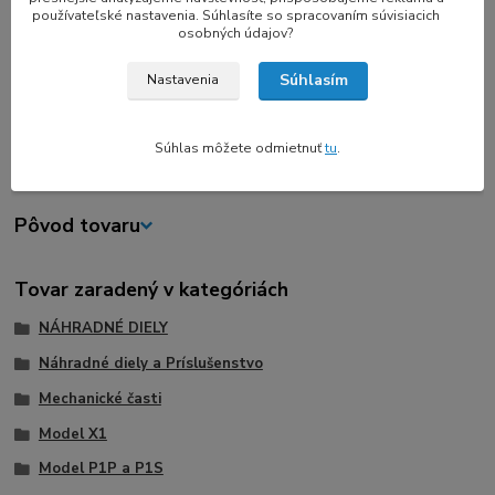
používateľské nastavenia. Súhlasíte so spracovaním súvisiacich
Tieto gumené nožičky sú navrhnuté tak, aby oddeľovali Bambu
osobných údajov?
Lab P1P a X1C od iných 3D tlačiarní na rovnakom povrchu
absorbovaním vibračnej energie, čím pomáhajú minimalizovať
Súhlasím
Nastavenia
opotrebovanie stroja spôsobené vibráciami.
Balenie obsahuje 4ks anti-vibračných nožičiek
Súhlas môžete odmietnuť
tu
.
Pôvod tovaru
Tovar zaradený v kategóriách
NÁHRADNÉ DIELY
Náhradné diely a Príslušenstvo
Mechanické časti
Model X1
Model P1P a P1S