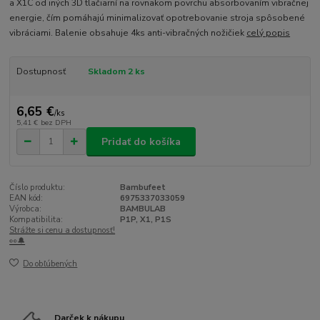
a X1C od iných 3D tlačiarní na rovnakom povrchu absorbovaním vibračnej
energie, čím pomáhajú minimalizovať opotrebovanie stroja spôsobené
vibráciami. Balenie obsahuje 4ks anti-vibračných nožičiek
celý popis
Dostupnosť
Skladom 2 ks
6,65 €
/
ks
5,41 €
bez DPH
Pridať do košíka
Číslo produktu:
Bambufeet
EAN kód:
6975337033059
Výrobca:
BAMBULAB
Kompatibilita:
P1P, X1, P1S
Strážte si cenu a dostupnosť!
👀🔔
Do obľúbených
Darček k nákupu