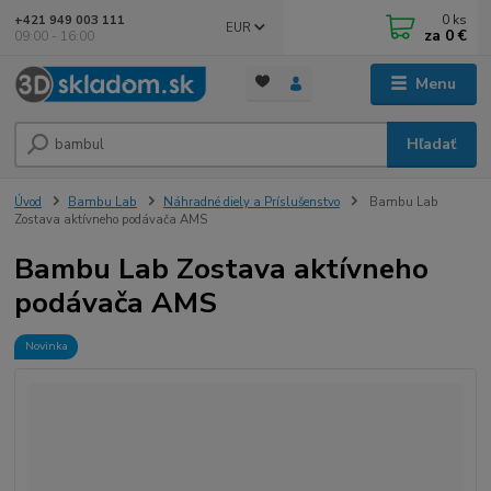
0
ks
+421 949 003 111
EUR
za
0 €
09:00 - 16:00
Menu
Hľadať
Úvod
Bambu Lab
Náhradné diely a Príslušenstvo
Bambu Lab
Zostava aktívneho podávača AMS
Bambu Lab Zostava aktívneho
podávača AMS
Novinka