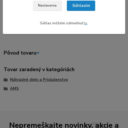
aktívne posúvanie vlákna v AMS.
Súhlasím
Nastavenia
Viac informácií o výmene nájdete na
Bambu Lab Wiki
.
Súhlas môžete odmietnuť
tu
.
Pôvod tovaru
Tovar zaradený v kategóriách
Náhradné diely a Príslušenstvo
AMS
Nepremeškajte novinky, akcie a