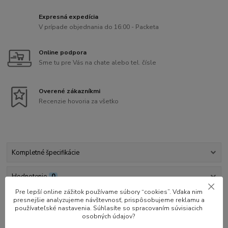
Expresná expedícia
V prípade objednania do 16:00 - Packeta
Online podpora
Sme tu pre Vás na chate alebo tel. čísle
Overené zákazníkmi
Recenzie hovoria za všetko
Kompletné špecifikácie
Hodnotenie
0
Pre lepší online zážitok používame súbory “cookies”. Vďaka nim
presnejšie analyzujeme návštevnosť, prispôsobujeme reklamu a
Kompletné špecifikácie
používateľské nastavenia. Súhlasíte so spracovaním súvisiacich
osobných údajov?
AMS Active Extrusion Wheel Assembly je zostava kolesa na