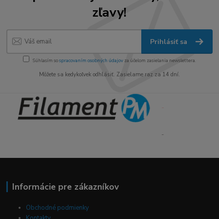
zľavy!
Prihlásiť sa
Súhlasím so
spracovaním osobných údajov
za účelom zasielania newslettera.
Môžete sa kedykoľvek odhlásiť. Zasielame raz za 14 dní.
Informácie pre zákazníkov
Obchodné podmienky
Kontakty