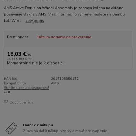
AMS Active Extrusion Wheel Assembly je zostava kolesa na aktívne
posúvanie vlákna v AMS. Viac informácií o výmene nájdete na Bambu
Lab Wiki .
celý popis
Dostupnosť
Dátum dodania na preverenie
18,03 €
/
ks
14,66 €
bez DPH
Momentálne nie je k dispozícii
EAN kód:
2017103350152
Kompatibilita:
AMS
Strážte si cenu a dostupnosť!
👀🔔
Do obľúbených
Darček k nákupu
Zľava na ďalší nákup, vzorky a malé prekvapenie