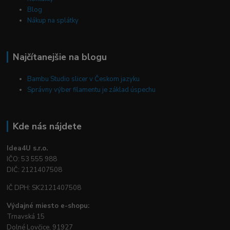
Blog
Nákup na splátky
Najčítanejšie na blogu
Bambu Studio slicer v Českom jazyku
Správny výber filamentu je základ úspechu
Kde nás nájdete
Idea4U s.r.o.
IČO: 53 555 988
DIČ: 2121407508
IČ DPH: SK2121407508
Výdajné miesto e-shopu:
Trnavská 15
Dolné Lovčice, 91927