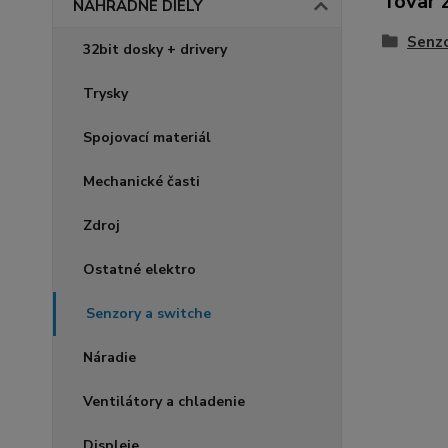
Tovar 
NÁHRADNÉ DIELY
Senzo
32bit dosky + drivery
Trysky
Spojovací materiál
Mechanické časti
Zdroj
Ostatné elektro
Senzory a switche
Náradie
Ventilátory a chladenie
Displeje