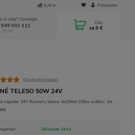
Prihlásenie
EUR
e si rady? Zavolajte.
0
ks
 949 003 111
za
0 €
- 16:00
Ohodnotiť produkt
NÉ TELESO 50W 24V
é napätie: 24V Rozmery telesa: 6x20mm Dĺžka vodičov: 1m
opis
tupnosť
Skladom 24 ks