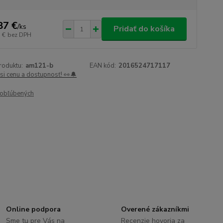
87 €
/
ks
Pridať do košíka
 €
bez DPH
roduktu:
am121-b
EAN kód:
2016524717117
 si cenu a dostupnosť! 👀🔔
obľúbených
Online podpora
Overené zákazníkmi
Sme tu pre Vás na
Recenzie hovoria za