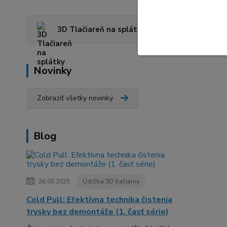
3D Tlačiareň na splátky
Novinky
Zobraziť všetky novinky
Blog
26.03.2025
Údržba 3D tlačiarne
Cold Pull: Efektívna technika čistenia
trysky bez demontáže (1. časť série)