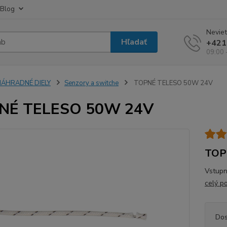
Blog
Neviet
Hľadať
+421
09:00 
NÁHRADNÉ DIELY
Senzory a switche
TOPNÉ TELESO 50W 24V
NÉ TELESO 50W 24V
TOP
Vstupn
celý p
Dos