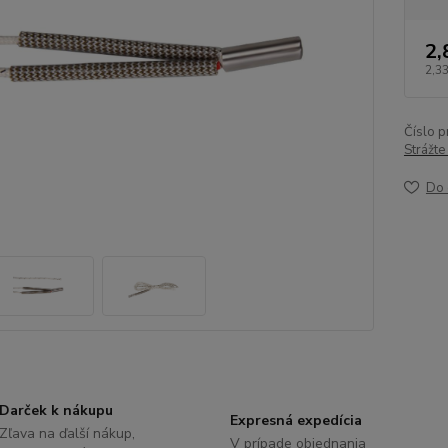
2,
2,33
Číslo p
Strážte
Do 
Darček k nákupu
Expresná expedícia
Zľava na ďalší nákup,
V prípade objednania