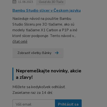
11.06.2023
Úvod do 3D Tlače
Bambu Studio slicer v Českom jazyku
Nasleduje návod na použitie Bambu
Studio Sliceru pre 3D tlačiarne, ako sú
modely tlačiarne X1 Carbon a P1P a iné
ktoré slicer podporuje. Tento návod v...
čítať celé
Zobraziť všetky články
Nepremeškajte novinky, akcie
a zľavy!
Môžete sa kedykoľvek odhlásiť.
Zasielame raz za 14 dní.
Prihlásiť sa