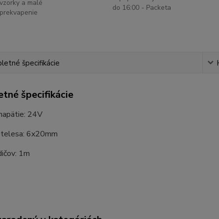
vzorky a malé
do 16:00 - Packeta
prekvapenie
etné špecifikácie
tné špecifikácie
napätie: 24V
 telesa: 6x20mm
dičov: 1m