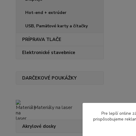
Hot-end + extrúder
USB, Pamäťové karty a čítačky
PRÍPRAVA TLAČE
Elektronické stavebnice
DARČEKOVÉ POUKÁŽKY
Materiály na laser
Pre lepší online 
prispôsobujeme reklam
Akrylové dosky