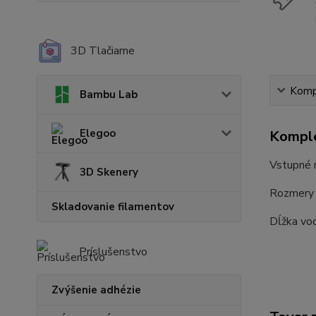
3D Tlačiarne
Kompl
Bambu Lab
Elegoo
Komple
Vstupné 
3D Skenery
Rozmery
Skladovanie filamentov
Dĺžka vo
Príslušenstvo
Zvýšenie adhézie