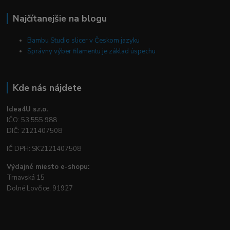
Najčítanejšie na blogu
Bambu Studio slicer v Českom jazyku
Správny výber filamentu je základ úspechu
Kde nás nájdete
Idea4U s.r.o.
IČO: 53 555 988
DIČ: 2121407508
IČ DPH: SK2121407508
Výdajné miesto e-shopu:
Trnavská 15
Dolné Lovčice, 91927