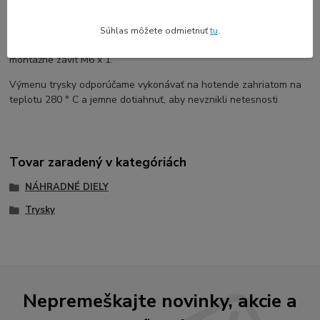
Kvalitná tryska vyrábaná v Českej republike pre hotend so
závitom M6. Možno použiť pre 3D tlačiarne Creality a iné
Súhlas môžete odmietnuť
tu
.
Priemer otvoru trysky je 0,25 / 0,3 / 0,4 / 0,5 /
0,6
/ 0,7 / 0,8 mm,
montážne závit M6 x 1.
Výmenu trysky odporúčame vykonávať na hotende zahriatom na
teplotu 280 ° C a jemne dotiahnuť, aby nevznikli netesnosti
Tovar zaradený v kategóriách
NÁHRADNÉ DIELY
Trysky
Nepremeškajte novinky, akcie a