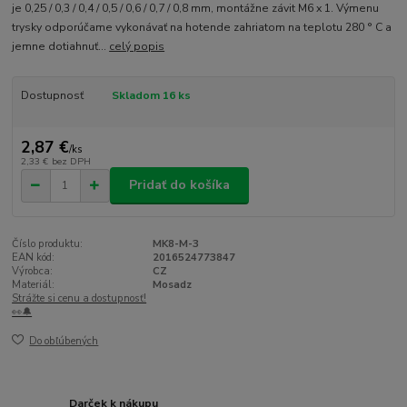
je 0,25 / 0,3 / 0,4 / 0,5 / 0,6 / 0,7 / 0,8 mm, montážne závit M6 x 1. Výmenu
trysky odporúčame vykonávať na hotende zahriatom na teplotu 280 ° C a
jemne dotiahnuť...
celý popis
Dostupnosť
Skladom 16 ks
2,87 €
/
ks
2,33 €
bez DPH
Pridať do košíka
Číslo produktu:
MK8-M-3
EAN kód:
2016524773847
Výrobca:
CZ
Materiál:
Mosadz
Strážte si cenu a dostupnosť!
👀🔔
Do obľúbených
Darček k nákupu