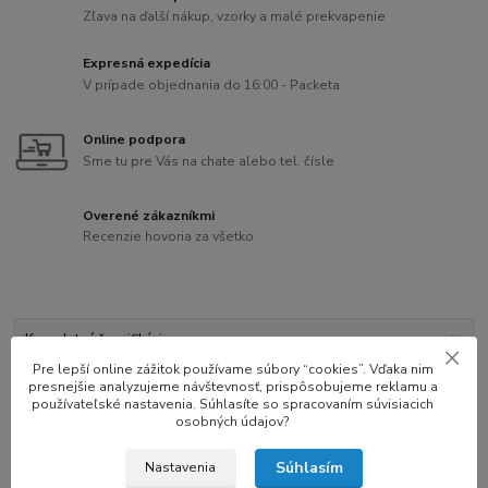
Zľava na ďalší nákup, vzorky a malé prekvapenie
Expresná expedícia
V prípade objednania do 16:00 - Packeta
Online podpora
Sme tu pre Vás na chate alebo tel. čísle
Overené zákazníkmi
Recenzie hovoria za všetko
Kompletné špecifikácie
Pre lepší online zážitok používame súbory “cookies”. Vďaka nim
presnejšie analyzujeme návštevnosť, prispôsobujeme reklamu a
Hodnotenie
2
používateľské nastavenia. Súhlasíte so spracovaním súvisiacich
osobných údajov?
Kompletné špecifikácie
Súhlasím
Nastavenia