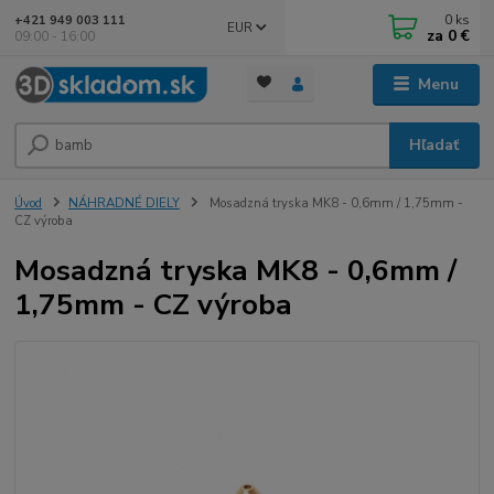
0
ks
+421 949 003 111
EUR
za
0 €
09:00 - 16:00
Menu
Hľadať
Úvod
NÁHRADNÉ DIELY
Mosadzná tryska MK8 - 0,6mm / 1,75mm -
CZ výroba
Mosadzná tryska MK8 - 0,6mm /
1,75mm - CZ výroba