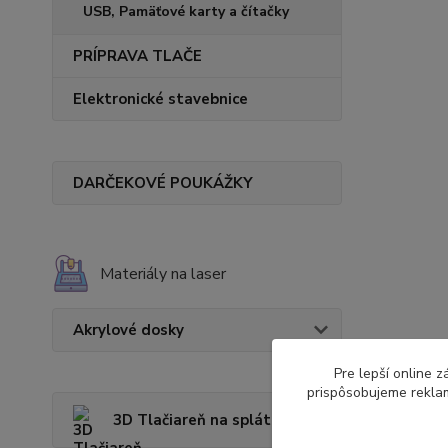
USB, Pamäťové karty a čítačky
PRÍPRAVA TLAČE
Elektronické stavebnice
DARČEKOVÉ POUKÁŽKY
Materiály na laser
Akrylové dosky
Pre lepší online 
prispôsobujeme reklam
3D Tlačiareň na splátky