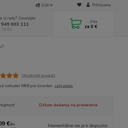
Prihlásenie
EUR
e si rady? Zavolajte.
0
ks
 949 003 111
za
0 €
- 16:00
VÝ
Ohodnotiť produkt
ový extruder MK8 pre bowden
celý popis
tupnosť
Dátum dodania na preverenie
09 €
/
ks
Momentálne nie je k dispozícii