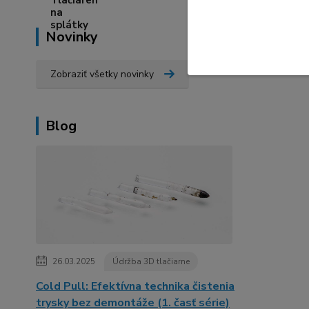
Novinky
Zobraziť všetky novinky
Blog
26.03.2025
Údržba 3D tlačiarne
Cold Pull: Efektívna technika čistenia
trysky bez demontáže (1. časť série)