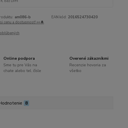
 €
bez DPH
roduktu:
am086-b
EAN kód:
2016524730420
 si cenu a dostupnosť! 👀🔔
obľúbených
Online podpora
Overené zákazníkmi
Sme tu pre Vás na
Recenzie hovoria za
chate alebo tel. čísle
všetko
Hodnotenie
8