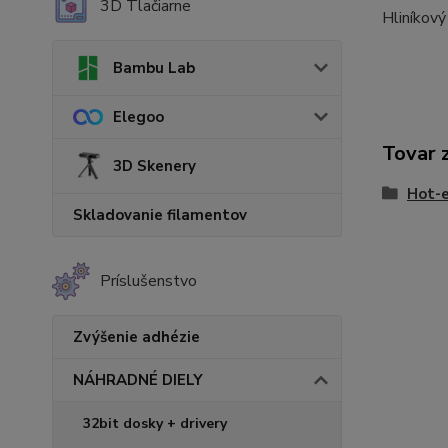
3D Tlačiarne
Hliníkov
Bambu Lab
Elegoo
Tovar 
3D Skenery
Hot-e
Skladovanie filamentov
Príslušenstvo
Zvýšenie adhézie
NÁHRADNÉ DIELY
32bit dosky + drivery