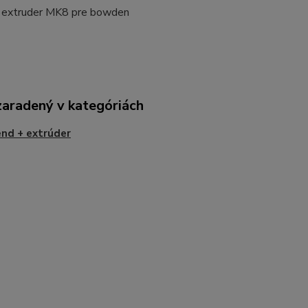
ý extruder MK8 pre bowden
zaradený v kategóriách
nd + extrúder