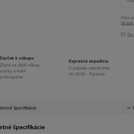
6,58
Číslo p
Strážte
Do 
Darček k nákupu
Expresná expedícia
Zľava na ďalší nákup,
V prípade objednania
vzorky a malé
do 16:00 - Packeta
prekvapenie
etné špecifikácie
tné špecifikácie