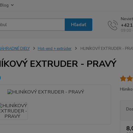
Blog
Neviet
Hľadať
+421
09:00 
NÁHRADNÉ DIELY
Hot-end + extrúder
HLINÍKOVÝ EXTRUDER - PRA
NÍKOVÝ EXTRUDER - PRAVÝ
Hliník
Dos
8,