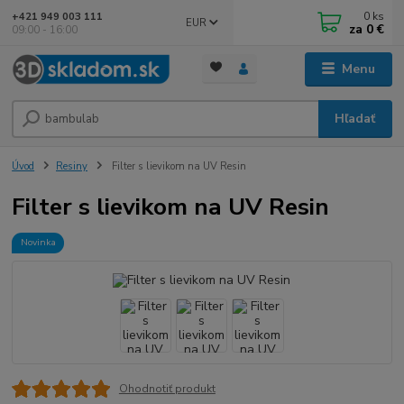
0
ks
+421 949 003 111
EUR
za
0 €
09:00 - 16:00
Menu
Hľadať
Úvod
Resiny
Filter s lievikom na UV Resin
Filter s lievikom na UV Resin
Novinka
Ohodnotiť produkt