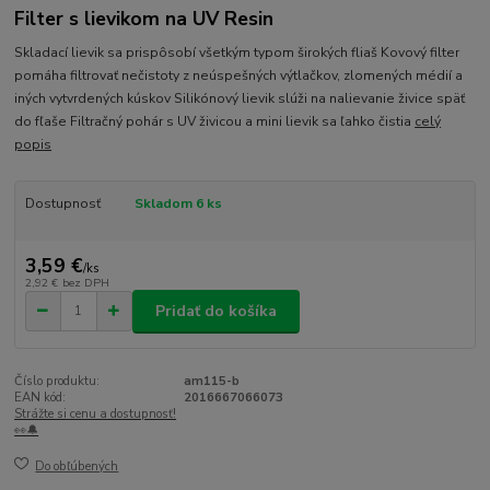
Filter s lievikom na UV Resin
Skladací lievik sa prispôsobí všetkým typom širokých fliaš Kovový filter
pomáha filtrovať nečistoty z neúspešných výtlačkov, zlomených médií a
iných vytvrdených kúskov Silikónový lievik slúži na nalievanie živice späť
do fľaše Filtračný pohár s UV živicou a mini lievik sa ľahko čistia
celý
popis
Dostupnosť
Skladom 6 ks
3,59 €
/
ks
2,92 €
bez DPH
Pridať do košíka
Číslo produktu:
am115-b
EAN kód:
2016667066073
Strážte si cenu a dostupnosť!
👀🔔
Do obľúbených