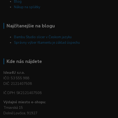
Blog
Nákup na splátky
Najčítanejšie na blogu
Bambu Studio slicer v Českom jazyku
Správny výber filamentu je základ úspechu
Kde nás nájdete
Idea4U s.r.o.
IČO: 53 555 988
DIČ: 2121407508
IČ DPH: SK2121407508
Výdajné miesto e-shopu:
Trnavská 15
Dolné Lovčice, 91927