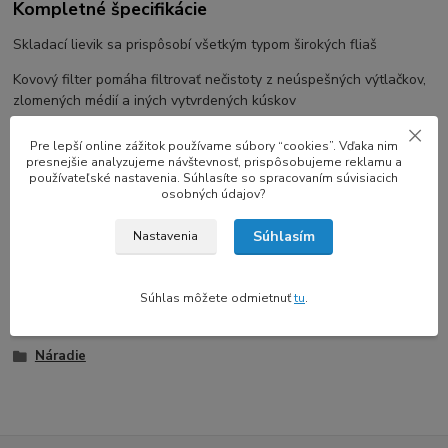
Kompletné špecifikácie
Skladací lievik sa prispôsobí všetkým typom širokých fliaš
Kovový filter pomáha filtrovať nečistoty z neúspešných výtlačkov,
zlomených médií a iných vytvrdených kúskov
Silikónový lievik slúži na nalievanie živice späť do fľaše
Pre lepší online zážitok používame súbory “cookies”. Vďaka nim
presnejšie analyzujeme návštevnosť, prispôsobujeme reklamu a
Filtračný pohár s UV živicou a mini lievik sa ľahko čistia
používateľské nastavenia. Súhlasíte so spracovaním súvisiacich
osobných údajov?
Súhlasím
Nastavenia
Tovar zaradený v kategóriách
Resiny
Súhlas môžete odmietnuť
tu
.
Príslušenstvo
Náradie