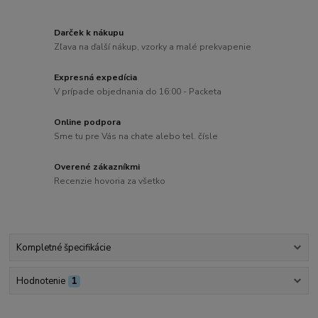
Darček k nákupu
Zľava na ďalší nákup, vzorky a malé prekvapenie
Expresná expedícia
V prípade objednania do 16:00 - Packeta
Online podpora
Sme tu pre Vás na chate alebo tel. čísle
Overené zákazníkmi
Recenzie hovoria za všetko
Kompletné špecifikácie
Hodnotenie
1