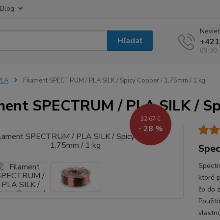
Blog
Neviet
Hľadať
+421
09:00 
PLA
Filament SPECTRUM / PLA SILK / Spicy Copper / 1,75mm / 1 kg
ment SPECTRUM / PLA SILK / Spi
32,67 €
- 28 %
Spec
Spectr
ktoré 
čo do z
Použit
vlastno