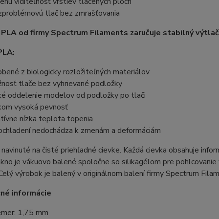
ženú viditeľnosť vrstiev tlačených plôch
problémovú tlač bez zmrašťovania
 PLA od firmy Spectrum Filaments zaručuje stabilný výtlač
PLA:
obené z biologicky rozložiteľných materiálov
nosť tlače bez vyhrievané podložky
ké oddelenie modelov od podložky po tlači
kom vysoká pevnosť
atívne nízka teplota topenia
ochladení nedochádza k zmenám a deformáciám
 navinuté na čisté priehľadné cievke. Každá cievka obsahuje info
ákno je vákuovo balené spoločne so silikagélom pre pohlcovanie vl
 Celý výrobok je balený v originálnom balení firmy Spectrum Fila
né informácie
emer: 1,75 mm