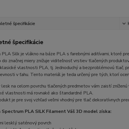
etné špecifikácie
tné špecifikácie
PLA Silk je vlákno na báze PLA s farebnými aditívami, ktoré p
o do značnej miery znižuje viditeľnosť vrstiev tlačených produkt
klasické vlastnosti PLA, tj. Jednoduchý a bezproblémovú tlač, pr
evnosti v ťahu. Tento materiál je teda určený pre tých, ktorí oce
lesk na celom povrchu tlačených predmetov vám zaistí zníženú v
ké vlastnosti má rovnaké ako štandardné PLA.
dukt je pre svoj vzhľad veľmi vhodný pre tlač dekoratívnych pred
 Spectrum PLA SILK Filament Váš 3D model získa:
mi lesklý saténový povrch