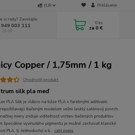
Prihlásenie
EUR
e si rady? Zavolajte.
0
ks
 949 003 111
za
0 €
- 16:00
cy Copper / 1,75mm / 1 kg
Ohodnotiť produkt
trum silk pla meď
um PLA Silk je vlákno na báze PLA s farebnými aditívami,
prepožičiavajú tlačeným modelom veľmi lesklý saténový povrch,
načnej miery znižuje viditeľnosť vrstiev tlačených produktov.
ím špeciálne vyvinutého pigmentu je možné zachovať klasické
sti PLA, tj. Jednoduchý a b...
celý popis