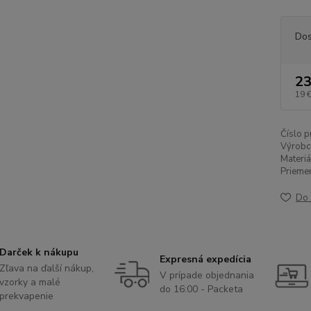
Dos
23
19 
Číslo p
Výrobc
Materiá
Priemer
Do 
Darček k nákupu
Expresná expedícia
Zľava na ďalší nákup,
V prípade objednania
vzorky a malé
do 16:00 - Packeta
prekvapenie