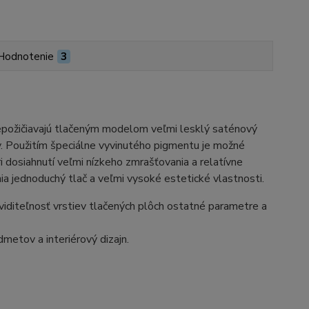
Hodnotenie
3
repožičiavajú tlačeným modelom veľmi lesklý saténový
ov. Použitím špeciálne vyvinutého pigmentu je možné
i dosiahnutí veľmi nízkeho zmrašťovania a relatívne
nia jednoduchý tlač a veľmi vysoké estetické vlastnosti.
iditeľnosť vrstiev tlačených plôch ostatné parametre a
metov a interiérový dizajn.