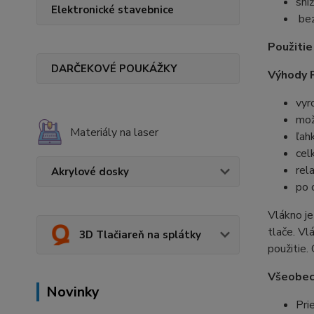
sní
Elektronické stavebnice
bez
Použitie
DARČEKOVÉ POUKÁŽKY
Výhody 
vyr
mož
Materiály na laser
ľah
cel
rel
Akrylové dosky
po 
Vlákno je
tlače. Vl
3D Tlačiareň na splátky
použitie.
Všeobec
Novinky
Pri