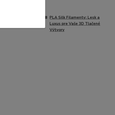
PLA Silk Filamenty: Lesk a
Luxus pre Vaše 3D Tlačené
Výtvory