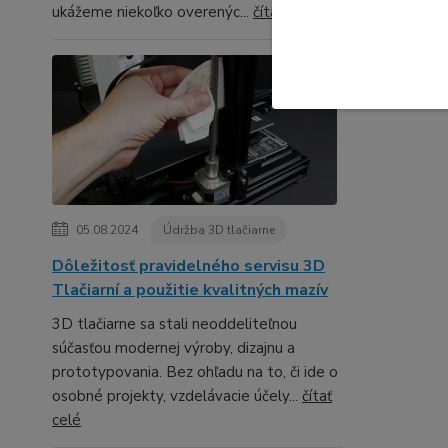
ukážeme niekoľko overenýc...
čítať celé
Tovar 
PLA
05.08.2024
Údržba 3D tlačiarne
Dôležitosť pravidelného servisu 3D
Tlačiarní a použitie kvalitných mazív
3D tlačiarne sa stali neoddeliteľnou
súčasťou modernej výroby, dizajnu a
prototypovania. Bez ohľadu na to, či ide o
osobné projekty, vzdelávacie účely...
čítať
celé