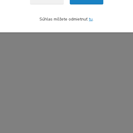
zaradený v kategóriách
Súhlas môžete odmietnuť
tu
.
Filamenty kompatibilné s
PLA
AMS