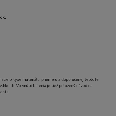
ok.
rmácie o type materiálu, priemeru a doporučenej teplote
hkosti. Vo vnútri balenia je tiež priložený návod na
ments.