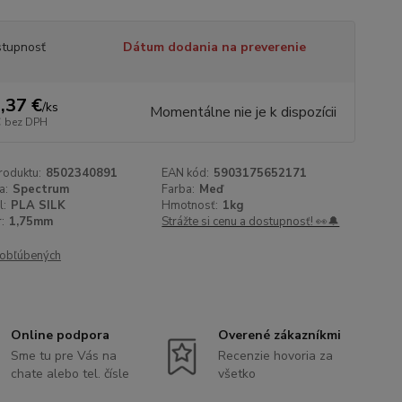
tupnosť
Dátum dodania na preverenie
,37 €
/
ks
Momentálne nie je k dispozícii
€
bez DPH
roduktu:
8502340891
EAN kód:
5903175652171
a:
Spectrum
Farba:
Meď
l:
PLA SILK
Hmotnosť:
1kg
:
1,75mm
Strážte si cenu a dostupnosť! 👀🔔
obľúbených
Online podpora
Overené zákazníkmi
Sme tu pre Vás na
Recenzie hovoria za
chate alebo tel. čísle
všetko