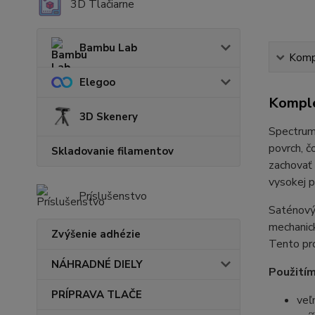
3D Tlačiarne
Bambu Lab
Kompl
Elegoo
Komple
3D Skenery
Spectrum 
povrch, č
Skladovanie filamentov
zachovať 
vysokej p
Príslušenstvo
Saténový 
mechanic
Zvýšenie adhézie
Tento pro
NÁHRADNÉ DIELY
Použitím
PRÍPRAVA TLAČE
veľ