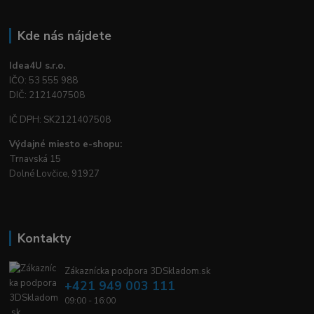
Kde nás nájdete
Idea4U s.r.o.
IČO: 53 555 988
DIČ: 2121407508
IČ DPH: SK2121407508
Výdajné miesto e-shopu:
Trnavská 15
Dolné Lovčice, 91927
Kontakty
Zákaznícka podpora 3DSkladom.sk
+421 949 003 111
09:00 - 16:00