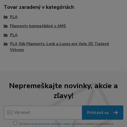
Tovar zaradený v kategóriách
PLA
Filamenty kompatibilné s AMS
PLA
PLA Silk Filamenty: Lesk a Luxus pre Vaše 3D Tlačené
Výtvory
Nepremeškajte novinky, akcie a
zľavy!
Prihlásiť sa
Súhlasím so
spracovaním osobných údajov
za účelom zasielania newslettera.