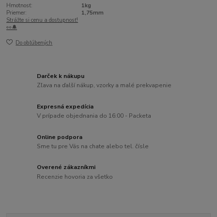
Hmotnosť:
1kg
Priemer:
1,75mm
Strážte si cenu a dostupnosť!
👀🔔
Do obľúbených
Darček k nákupu
Zľava na ďalší nákup, vzorky a malé prekvapenie
Expresná expedícia
V prípade objednania do 16:00 - Packeta
Online podpora
Sme tu pre Vás na chate alebo tel. čísle
Overené zákazníkmi
Recenzie hovoria za všetko