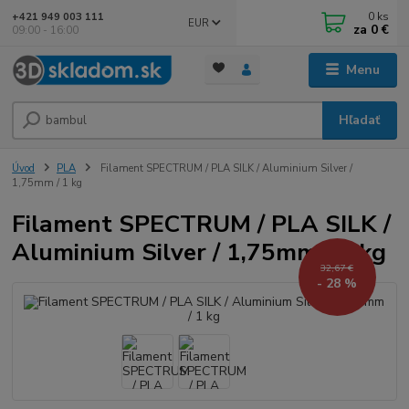
0
ks
+421 949 003 111
EUR
za
0 €
09:00 - 16:00
Menu
Hľadať
Úvod
PLA
Filament SPECTRUM / PLA SILK / Aluminium Silver /
1,75mm / 1 kg
Filament SPECTRUM / PLA SILK /
Aluminium Silver / 1,75mm / 1 kg
32,67 €
- 28 %