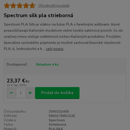
Ohodnotiť produkt
Spectrum silk pla strieborná
Spectrum PLA Silk je vlákno na báze PLA s farebnými aditívami, ktoré
prepožičiavajú tlačeným modelom veľmi lesklý saténový povrch, čo do
značnej miery znižuje viditeľnosť vrstiev tlačených produktov. Použitím
špeciálne vyvinutého pigmentu je možné zachovať klasické vlastnosti
PLA, tj. Jednoduchý a b...
celý popis
Dostupnosť
Skladom 4 ks
23,37 €
/
ks
19 €
bez DPH
Pridať do košíka
Číslo produktu:
3340221455
EAN kód:
5903175652225
Výrobca:
Spectrum
Farba:
Strieborná
Materiál:
PLA SILK