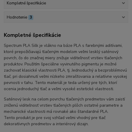
Kompletné špecifikácie
Hodnotenie
3
Kompletné špecifikácie
Spectrum PLA Silk je vlákno na báze PLA s farebnými aditívami,
ktoré prepožičiavajú tlačeným modelom veľmi lesklý saténový
povrch, čo do značnej miery znižuje viditeľnosť vrstiev tlačených
produktov. Použitím špeciálne vyvinutého pigmentu je možné
zachovať klasické vlastnosti PLA, tj. Jednoduchý a bezproblémovú
tlač, pri dosiahnutí veľmi nízkeho zmrašťovania a relatívne vysokej
pevnosti v ťahu. Tento materiál je teda určený pre tých, ktorí
ocenia jednoduchý tlač a veľmi vysoké estetické vlastnosti.
Saténový lesk na celom povrchu tlačených predmetov vám zaistí
zníženú viditeľnosť vrstiev tlačených plôch ostatné parametre a
mechanické vlastnosti má rovnaké ako štandardné PLA.
Tento produkt je pre svoj vzhľad veľmi vhodný pre tlač
dekoratívnych predmetov a interiérový dizajn.