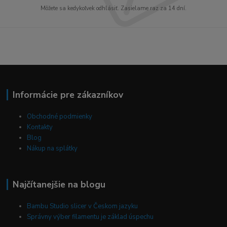
Môžete sa kedykoľvek odhlásiť. Zasielame raz za 14 dní.
Informácie pre zákazníkov
Obchodné podmienky
Kontakty
Blog
Nákup na splátky
Najčítanejšie na blogu
Bambu Studio slicer v Českom jazyku
Správny výber filamentu je základ úspechu