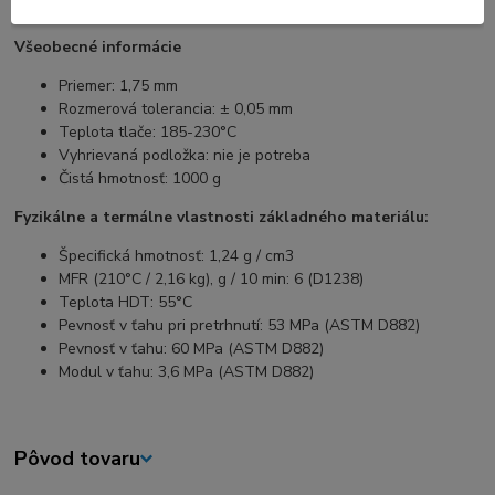
Spectrum Filaments.
Všeobecné informácie
Priemer: 1,75 mm
Rozmerová tolerancia: ± 0,05 mm
Teplota tlače: 185-230°C
Vyhrievaná podložka: nie je potreba
Čistá hmotnosť: 1000 g
Fyzikálne a termálne vlastnosti základného materiálu:
Špecifická hmotnosť: 1,24 g / cm3
MFR (210°C / 2,16 kg), g / 10 min: 6 (D1238)
Teplota HDT: 55°C
Pevnosť v ťahu pri pretrhnutí: 53 MPa (ASTM D882)
Pevnosť v ťahu: 60 MPa (ASTM D882)
Modul v ťahu: 3,6 MPa (ASTM D882)
Pôvod tovaru