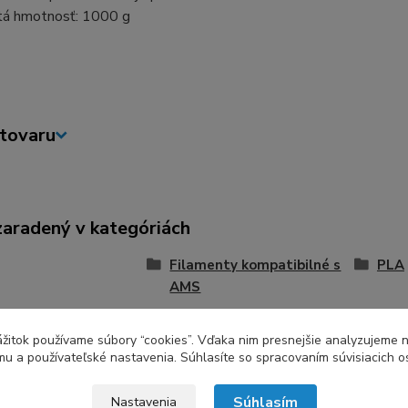
tá hmotnosť: 1000 g
tovaru
zaradený v kategóriách
Filamenty kompatibilné s
PLA
AMS
zážitok používame súbory “cookies”. Vďaka nim presnejšie analyzujeme 
u a používateľské nastavenia. Súhlasíte so spracovaním súvisiacich 
Súhlasím
Nastavenia