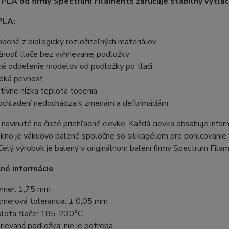
 PLA od firmy Spectrum Filaments zaručuje stabilný výtlač
PLA:
obené z biologicky rozložiteľných materiálov
nosť tlače bez vyhrievanej podložky
ké oddelenie modelov od podložky po tlači
oká pevnosť
atívne nízka teplota topenia
ochladení nedochádza k zmenám a deformáciám
 navinuté na čisté priehľadné cievke. Každá cievka obsahuje info
ákno je vákuovo balené spoločne so silikagélom pre pohlcovanie vl
 Celý výrobok je balený v originálnom balení firmy Spectrum Fila
né informácie
emer: 1,75 mm
merová tolerancia: ± 0,05 mm
lota tlače: 185-230°C
rievaná podložka: nie je potreba