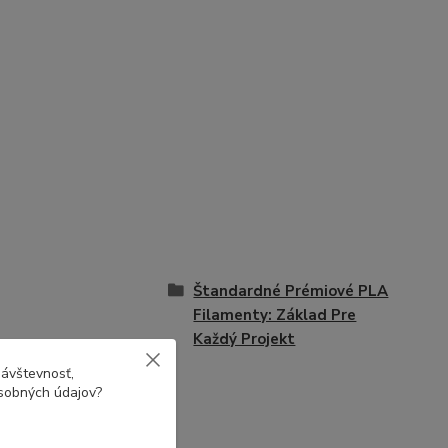
Štandardné Prémiové PLA
Filamenty: Základ Pre
Každý Projekt
návštevnosť,
osobných údajov?