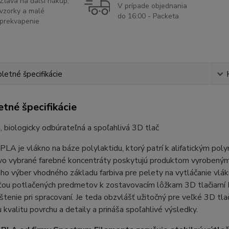
Zľava na ďalší nákup,
V prípade objednania
vzorky a malé
do 16:00 - Packeta
prekvapenie
etné špecifikácie
tné špecifikácie
, biologicky odbúrateľná a spoľahlivá 3D tlač
LA je vlákno na báze polylaktidu, ktorý patrí k alifatickým pol
ivo vybrané farebné koncentráty poskytujú produktom vyrobeným
o výber vhodného základu farbiva pre pelety na vytláčanie vlák
sťou potlačených predmetov k zostavovacím lôžkam 3D tlačiarn
tenie pri spracovaní. Je teda obzvlášť užitočný pre veľké 3D t
u kvalitu povrchu a detaily a prináša spoľahlivé výsledky.