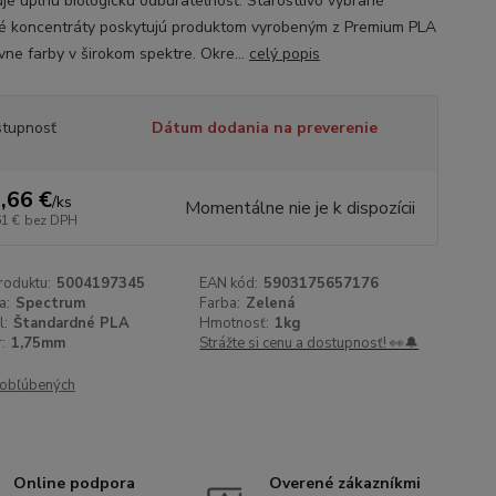
je úplnú biologickú odbúrateľnosť. Starostlivo vybrané
é koncentráty poskytujú produktom vyrobeným z Premium PLA
vne farby v širokom spektre. Okre...
celý popis
tupnosť
Dátum dodania na preverenie
,66 €
/
ks
Momentálne nie je k dispozícii
61 €
bez DPH
roduktu:
5004197345
EAN kód:
5903175657176
a:
Spectrum
Farba:
Zelená
l:
Štandardné PLA
Hmotnosť:
1kg
:
1,75mm
Strážte si cenu a dostupnosť! 👀🔔
obľúbených
Online podpora
Overené zákazníkmi