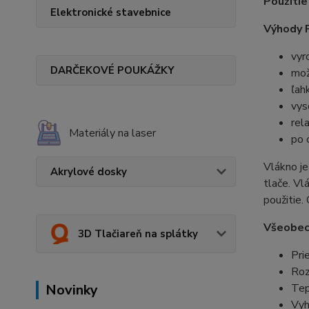
Použitie
Elektronické stavebnice
Výhody 
vyr
DARČEKOVÉ POUKÁŽKY
mož
ľah
vys
rel
Materiály na laser
po 
Vlákno je
Akrylové dosky
tlače. Vl
použitie.
Všeobec
3D Tlačiareň na splátky
Pri
Roz
Novinky
Tep
Vyh