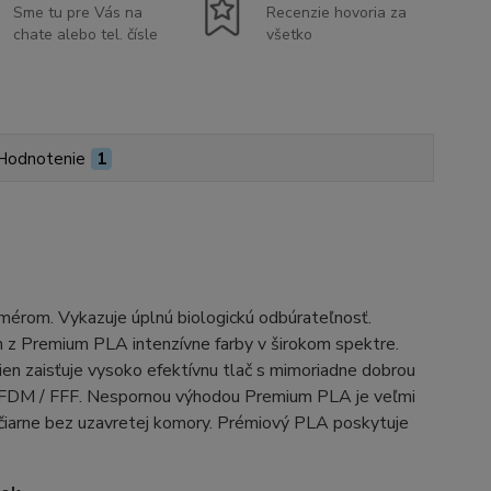
Sme tu pre Vás na
Recenzie hovoria za
chate alebo tel. čísle
všetko
Hodnotenie
1
ymérom. Vykazuje úplnú biologickú odbúrateľnosť.
 z Premium PLA intenzívne farby v širokom spektre.
ien zaisťuje vysoko efektívnu tlač s mimoriadne dobrou
í FDM / FFF. Nespornou výhodou Premium PLA je veľmi
lačiarne bez uzavretej komory. Prémiový PLA poskytuje