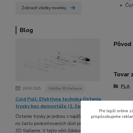
Čis
Zobraziť všetky novinky
Blog
Pôvod 
Tovar 
PLA
26.03.2025
Údržba 3D tlačiarne
Cold Pull: Efektívna technika čistenia
trysky bez demontáže (1. časť série)
Pre lepší online 
Čistenie trysky je jednou z najdôležitejších,
prispôsobujeme reklam
no často podceňovaných úloh pri údržbe
3D tlačiarne. V tejto sérii článkov ti