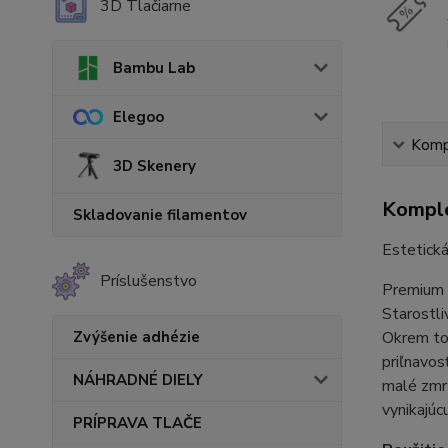
3D Tlačiarne
Bambu Lab
Elegoo
Kompl
3D Skenery
Komple
Skladovanie filamentov
Estetická
Príslušenstvo
Premium P
Starostl
Zvýšenie adhézie
Okrem toh
priľnavo
NÁHRADNÉ DIELY
malé zmrš
vynikajúc
PRÍPRAVA TLAČE