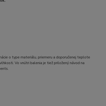
ok.
rmácie o type materiálu, priemeru a doporučenej teplote
hkosti. Vo vnútri balenia je tiež priložený návod na
ments.