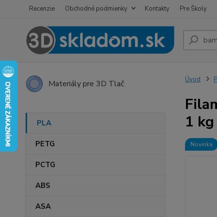
Recenzie
Obchodné podmienky
Kontakty
Pre Školy
Úvod
Materiály pre 3D Tlač
Fila
1 kg
PLA
PETG
Novinka
PCTG
ABS
ASA