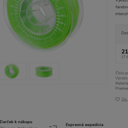
Vykazu
farebn
intenzí
Dos
21
17,
Číslo p
Výrobc
Materiá
Priemer
Do 
Darček k nákupu
Expresná expedícia