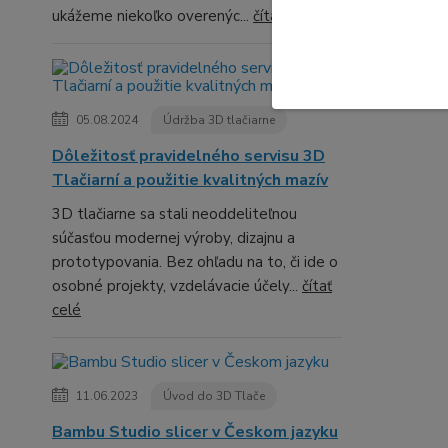
ukážeme niekoľko overenýc...
čítať celé
05.08.2024
Údržba 3D tlačiarne
Dôležitosť pravidelného servisu 3D
Tlačiarní a použitie kvalitných mazív
3D tlačiarne sa stali neoddeliteľnou
súčasťou modernej výroby, dizajnu a
prototypovania. Bez ohľadu na to, či ide o
osobné projekty, vzdelávacie účely...
čítať
celé
11.06.2023
Úvod do 3D Tlače
Bambu Studio slicer v Českom jazyku