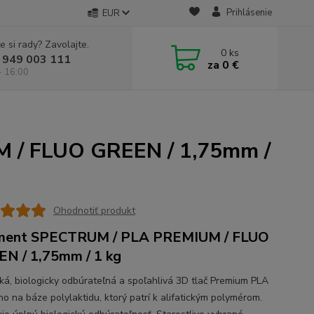
Prihlásenie
EUR
e si rady? Zavolajte.
0
ks
 949 003 111
za
0 €
- 16:00
 / FLUO GREEN / 1,75mm /
Ohodnotiť produkt
ament SPECTRUM / PLA PREMIUM / FLUO
N / 1,75mm / 1 kg
cká, biologicky odbúrateľná a spoľahlivá 3D tlač Premium PLA
no na báze polylaktidu, ktorý patrí k alifatickým polymérom.