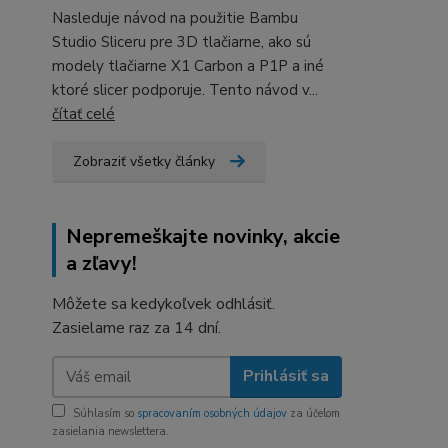
Nasleduje návod na použitie Bambu
Studio Sliceru pre 3D tlačiarne, ako sú
modely tlačiarne X1 Carbon a P1P a iné
ktoré slicer podporuje. Tento návod v...
čítať celé
Zobraziť všetky články
Nepremeškajte novinky, akcie
a zľavy!
Môžete sa kedykoľvek odhlásiť.
Zasielame raz za 14 dní.
Prihlásiť sa
Súhlasím so
spracovaním osobných údajov
za účelom
zasielania newslettera.