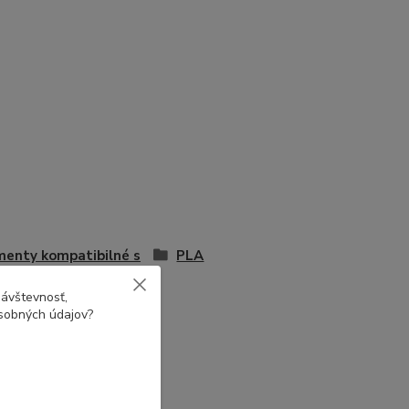
menty kompatibilné s
PLA
návštevnosť,
osobných údajov?