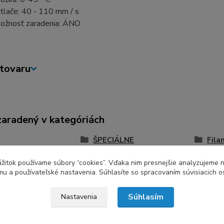
tlače: 40 - 110 mm / s
ožnosť zaradenia: ÁNO
tovaru
zaradený v kategóriách
ŠPECIÁLNE
Fila
AMS
zážitok používame súbory “cookies”. Vďaka nim presnejšie analyzujeme 
u a používateľské nastavenia. Súhlasíte so spracovaním súvisiacich 
Súhlasím
Nastavenia