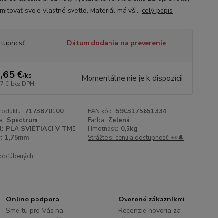
mitovať svoje vlastné svetlo. Materiál má vš...
celý popis
tupnosť
Dátum dodania na preverenie
,65 €
/
ks
Momentálne nie je k dispozícii
67 €
bez DPH
roduktu:
7173870100
EAN kód:
5903175651334
a:
Spectrum
Farba:
Zelená
l:
PLA SVIETIACI V TME
Hmotnosť:
0,5kg
:
1,75mm
Strážte si cenu a dostupnosť! 👀🔔
obľúbených
Online podpora
Overené zákazníkmi
Sme tu pre Vás na
Recenzie hovoria za