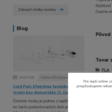
Rýchlosť 
Zobraziť všetky novinky
Overte m
Blog
Pôvod 
Tovar 
PLA
26.03.2025
Údržba 3D tlačiarne
Pre lepší online 
Cold Pull: Efektívna technika čistenia
prispôsobujeme reklam
trysky bez demontáže (1. časť série)
Čistenie trysky je jednou z najdôležitejších,
no často podceňovaných úloh pri údržbe