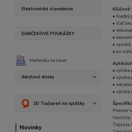
Elektronické stavebnice
Kľúčové 
• hladký 
• tlač be
• dokonal
DARČEKOVÉ POUKÁŽKY
• neuveri
• vysoká 
• po och
Materiály na laser
Aplikáci
• výroba
Akrylové dosky
• výroba 
• reklam
• výroba 
Špecifik
3D Tlačiareň na splátky
Priemer 
Hustota:
Teplota 
Novinky
Teplota l