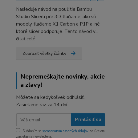
Nasleduje návod na použitie Bambu
Studio Sliceru pre 3D tlačiarne, ako sú
modely tlačiarne X1 Carbon a P1P a iné
ktoré slicer podporuje. Tento návod v...
čítať celé
Zobraziť všetky články
Nepremeškajte novinky, akcie
a zľavy!
Môžete sa kedykoľvek odhlásiť.
Zasielame raz za 14 dní.
Prihlásiť sa
Súhlasím so
spracovaním osobných údajov
za účelom
zasielania newslettera.