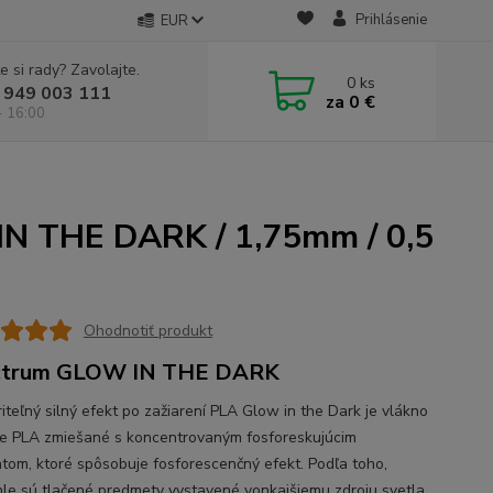
Prihlásenie
EUR
e si rady? Zavolajte.
0
ks
 949 003 111
za
0 €
- 16:00
N THE DARK / 1,75mm / 0,5
Ohodnotiť produkt
ctrum GLOW IN THE DARK
iteľný silný efekt po zažiarení PLA Glow in the Dark je vlákno
e PLA zmiešané s koncentrovaným fosforeskujúcim
tom, ktoré spôsobuje fosforescenčný efekt. Podľa toho,
le sú tlačené predmety vystavené vonkajšiemu zdroju svetla,