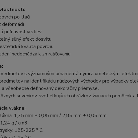
vlastnosti:
povrch po tlači
z deformácií
á priľnavosť vrstiev
teľný silný efekt dosvitu
estetická kvalita povrchu
ladení nedochádza k zmrašťovaniu
e:
 predmetov s významnými ornamentálnymi a umeleckými efektm
predmetov na identifikáciu núdzových východov pre výpadky elek
a a všeobecne definovaný dekoračný priemysel
rôznych suvenírov, svetielkujúcich obrázkov, žiariacich pomôcok a 
ácia vlákna:
vlákna: 1,75 mm ± 0,05 mm / 2,85 mm ± 0,05 mm
 1,24 g / cm3
trysky: 185-225 ° C
ôžka: 0-45 ° C