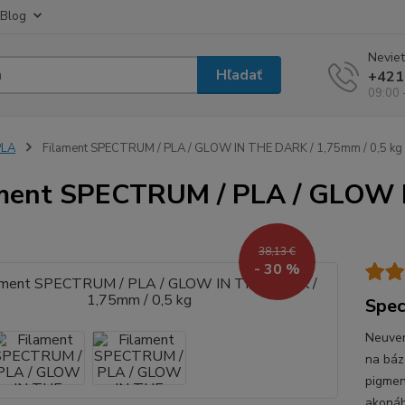
Blog
Neviet
Hľadať
+421
09:00 
PLA
Filament SPECTRUM / PLA / GLOW IN THE DARK / 1,75mm / 0,5 kg
ment SPECTRUM / PLA / GLOW I
38,13 €
- 30 %
Spe
Neuver
na báz
pigmen
akonáh