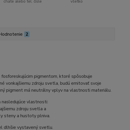
chate alebo tel. čísle
všetko
Hodnotenie
2
 fosforeskujúcim pigmentom, ktoré spôsobuje
né vonkajšiemu zdroju svetla, budú emitovať svoje
aný pigment má neutrálny vplyv na vlastnosti materiálu.
 nasledujúce vlastnosti:
jšiemu zdroju svetla a
y steny a hustoty plniva.
del dlhšie vystavený svetlu.