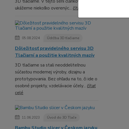
3D tlačiarne. V tejto sérii článkov ti
ukážeme niekoľko overenýc...
čítať celé
05.08.2024
Údržba 3D tlačiarne
Dôležitosť pravidelného servisu 3D
Tlačiarní a použitie kvalitných mazív
3D tlačiarne sa stali neoddeliteľnou
súčasťou modernej výroby, dizajnu a
prototypovania. Bez ohľadu na to, či ide o
osobné projekty, vzdelávacie účely...
čítať
celé
11.06.2023
Úvod do 3D Tlače
Bambu Studio slicer v Českom jazyku