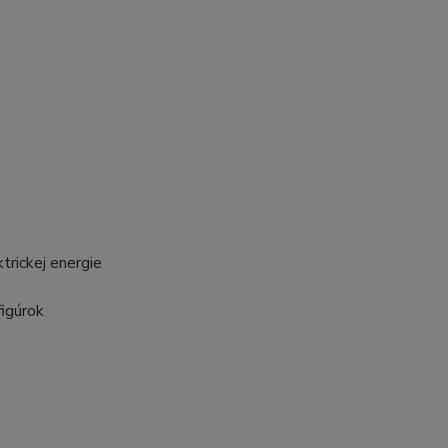
i
trickej energie
figúrok