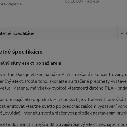
do 16:00 - Packeta
prekvapenie
etné špecifikácie
tné špecifikácie
eľný silný efekt po zažiarení
 in the Dark je vlákno na báze PLA zmiešané s koncentrovaným
enčný efekt. Podľa toho, akonáhle sú tlačené predmety vystave
vetlo. Materiál má všetky typické vlastnosti čistého PLA - prid
fosforeskujúceho doplnku k PLA poskytuje v tlačených položkách
sť emitovať vlastné svetlo po predchádzajúcom vystavení vonka
 „ovládať“ intenzitu svetla tlačených položiek nastavením hrúbk
hcete dosiahnuť silnejší a dlhotrvajúci žiarivý efekt, nechajte mo