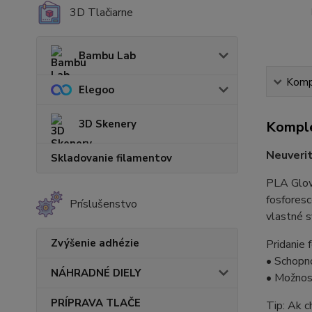
3D Tlačiarne
Bambu Lab
Kompl
Elegoo
3D Skenery
Komple
Neuverit
Skladovanie filamentov
PLA Glow
fosforesc
Príslušenstvo
vlastné s
Zvýšenie adhézie
Pridanie 
• Schopno
NÁHRADNÉ DIELY
• Možnosť
PRÍPRAVA TLAČE
Tip: Ak c