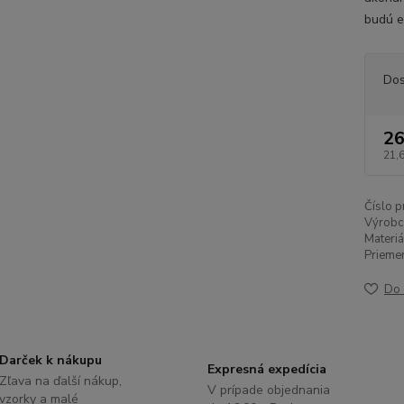
budú e
Dos
26
21,
Číslo p
Výrobc
Materiá
Priemer
Do 
Darček k nákupu
Expresná expedícia
Zľava na ďalší nákup,
V prípade objednania
vzorky a malé