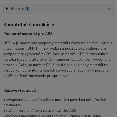
Hodnotenie
1
Kompletné špecifikácie
Podporný materiál pre ABS
HIPS-X je spotrebný podporný materiál určený na aditívnu výrobu
v technológii FDM / FFF. Spravidla sa používa ako podpora pre
komponenty vyrobené z ABS, kde sa nosiče HIPS-X rozpustia v
roztoku kyseliny citrónovej (D – Limonen) po ukončení výrobného
procesu. Ďalej sa môže HIPS-X použiť ako základný materiál na
výrobu komponentov, u ktorých sa vyžaduje, aby mali v porovnaní
s ABS znížené zmenšenie pri spracovaní.
Kľúčové vlastnosti:
• vylepšené estetické kvality s matnými povrchmi potlačených
predmetov
• nižšia miera zmršťovania ako klasické ABS
• možnosť mechanického opracovania (vŕtanie, sústruženie,