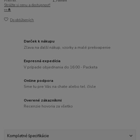
Priemer:
1,75mm
Strážte si cenu a dostupnosť!
👀🔔
Do obľúbených
Darček k nákupu
Zľava na ďalší nákup, vzorky a malé prekvapenie
Expresná expedícia
V prípade objednania do 16:00 - Packeta
Online podpora
Sme tu pre Vás na chate alebo tel. čísle
Overené zákazníkmi
Recenzie hovoria za všetko
Kompletné špecifikácie