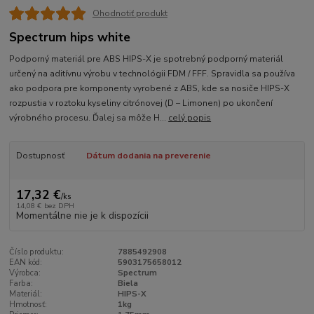
Ohodnotiť produkt
Spectrum hips white
Podporný materiál pre ABS HIPS-X je spotrebný podporný materiál
určený na aditívnu výrobu v technológii FDM / FFF. Spravidla sa používa
ako podpora pre komponenty vyrobené z ABS, kde sa nosiče HIPS-X
rozpustia v roztoku kyseliny citrónovej (D – Limonen) po ukončení
výrobného procesu. Ďalej sa môže H...
celý popis
Dostupnosť
Dátum dodania na preverenie
17,32 €
/
ks
14,08 €
bez DPH
Momentálne nie je k dispozícii
Číslo produktu:
7885492908
EAN kód:
5903175658012
Výrobca:
Spectrum
Farba:
Biela
Materiál:
HIPS-X
Hmotnosť:
1kg