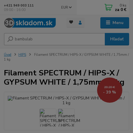
0
ks
+421 949 003 111
EUR
za
0 €
09:00 - 16:00
Menu
Hľadať
Úvod
HIPS
Filament SPECTRUM / HIPS-X / GYPSUM WHITE / 1,75mm /
1 kg
Filament SPECTRUM / HIPS-X /
GYPSUM WHITE / 1,75mm / 1 kg
28,28 €
- 39 %