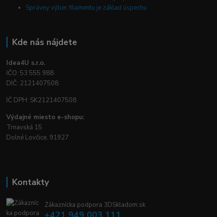
Správny výber filamentu je základ úspechu
Kde nás nájdete
Idea4U s.r.o.
IČO: 53 555 988
DIČ: 2121407508
IČ DPH: SK2121407508
Výdajné miesto e-shopu:
Trnavská 15
Dolné Lovčice, 91927
Kontakty
Zákaznícka podpora 3DSkladom.sk
+421 949 003 111