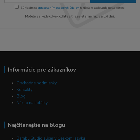
Súhlasím so
spracovaním osobných údajov
za účelom zasielania newslettera.
Môžete sa kedykoľvek odhlásiť. Zasielame raz za 14 dní.
Informácie pre zákazníkov
Obchodné podmienky
Kontakty
Blog
Nákup na splátky
Najčítanejšie na blogu
Bambu Studio slicer v Českom jazyku