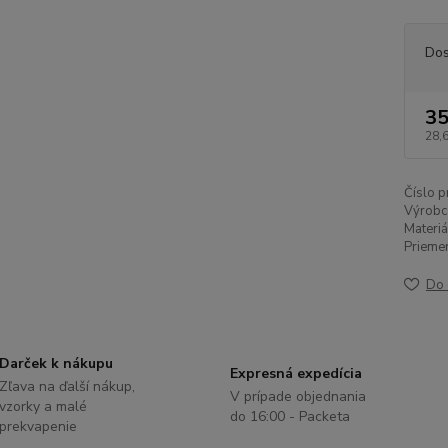
Dos
35
28,
Číslo p
Výrobc
Materiá
Priemer
Do 
Darček k nákupu
Expresná expedícia
Zľava na ďalší nákup,
V prípade objednania
vzorky a malé
do 16:00 - Packeta
prekvapenie