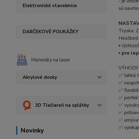
- je vhod
Elektronické stavebnice
sú navrhn
NASTAV
Tryska: 2
DARČEKOVÉ POUKÁŽKY
Heatbed 
▪ rýchlos
▪
pre lep
Materiály na laser
VÝHODY
✅ ľahká t
Akrylové dosky
✅ neupch
✅ flexibi
✅ perfekt
✅ vysoko
3D Tlačiareň na splátky
✅ priľnav
✅ umývat
✅ vynikaj
Novinky