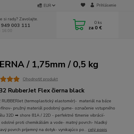
Prihlásenie
EUR
e si rady? Zavolajte.
0
ks
 949 003 111
za
0 €
- 16:00
ERNA / 1,75mm / 0,5 kg
Ohodnotiť produkt
2 RubberJet Flex čierna black
 RUBBERJet (termoplastický elastomér)- materiál na báze
efínov- pružný materiál podobný gume- označenie vstupného
álu 32D ➡ shore 81A / 22D - perfektné tlmenie vibrácií-
 odolné proti chemikáliám a vode- matný povrch- hladký
navý povrch príjemný na dotyk- vynikajúco po...
celý popis