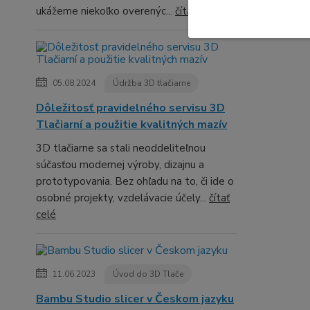
ukážeme niekoľko overenýc...
čítať celé
05.08.2024
Údržba 3D tlačiarne
Dôležitosť pravidelného servisu 3D
Tlačiarní a použitie kvalitných mazív
3D tlačiarne sa stali neoddeliteľnou
súčasťou modernej výroby, dizajnu a
prototypovania. Bez ohľadu na to, či ide o
osobné projekty, vzdelávacie účely...
čítať
celé
11.06.2023
Úvod do 3D Tlače
Bambu Studio slicer v Českom jazyku