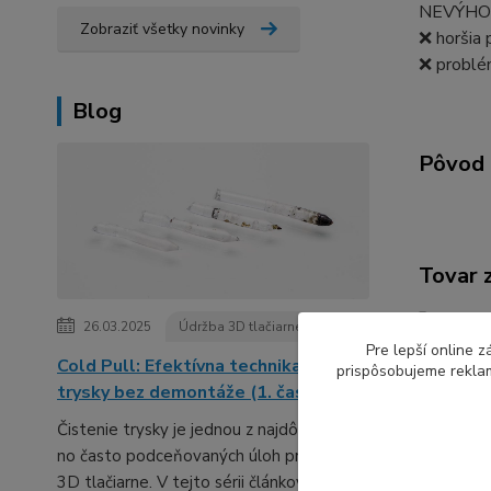
NEVÝHO
Zobraziť všetky novinky
❌ horšia 
❌ problé
Blog
Pôvod 
Tovar 
FLEX
26.03.2025
Údržba 3D tlačiarne
Pre lepší online 
Cold Pull: Efektívna technika čistenia
prispôsobujeme reklam
trysky bez demontáže (1. časť série)
Čistenie trysky je jednou z najdôležitejších,
no často podceňovaných úloh pri údržbe
3D tlačiarne. V tejto sérii článkov ti