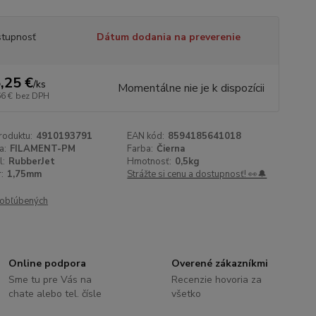
tupnosť
Dátum dodania na preverenie
,25 €
/
ks
Momentálne nie je k dispozícii
66 €
bez DPH
roduktu:
4910193791
EAN kód:
8594185641018
a:
FILAMENT-PM
Farba:
Čierna
l:
RubberJet
Hmotnosť:
0,5kg
:
1,75mm
Strážte si cenu a dostupnosť! 👀🔔
obľúbených
Online podpora
Overené zákazníkmi
Sme tu pre Vás na
Recenzie hovoria za
chate alebo tel. čísle
všetko