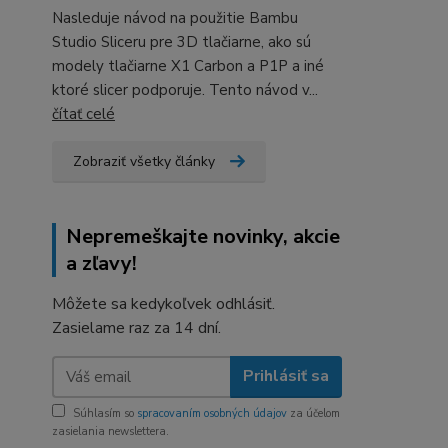
Nasleduje návod na použitie Bambu
Studio Sliceru pre 3D tlačiarne, ako sú
modely tlačiarne X1 Carbon a P1P a iné
ktoré slicer podporuje. Tento návod v...
čítať celé
Zobraziť všetky články
Nepremeškajte novinky, akcie
a zľavy!
Môžete sa kedykoľvek odhlásiť.
Zasielame raz za 14 dní.
Prihlásiť sa
Súhlasím so
spracovaním osobných údajov
za účelom
zasielania newslettera.