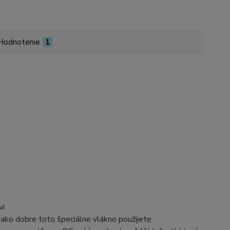
Hodnotenie
1
vi
e, ako dobre toto špeciálne vlákno použijete