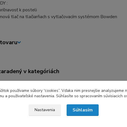
DY
:
priľnavosť k posteli
mová tlač na tlačiarňach s vytlačovacím systémom Bowden
tovaru
zaradený v kategóriách
zážitok používame súbory “cookies”. Vďaka nim presnejšie analyzujeme 
u a používateľské nastavenia. Súhlasíte so spracovaním súvisiacich 
Súhlasím
Nastavenia