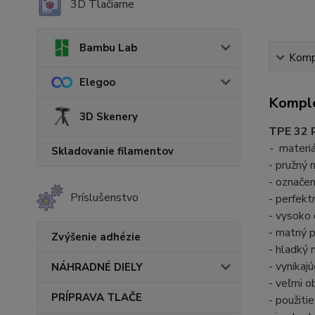
3D Tlačiarne
Bambu Lab
Kompl
Elegoo
Komple
3D Skenery
TPE 32
-
materiá
Skladovanie filamentov
- pružný
- označe
Príslušenstvo
- perfekt
- vysoko 
- matný 
Zvýšenie adhézie
- hladký 
- vynikaj
NÁHRADNÉ DIELY
- veľmi o
PRÍPRAVA TLAČE
- použiti