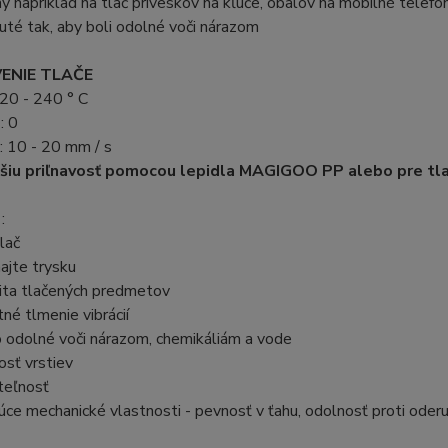
ný napríklad na tlač príveskov na kľúče, obalov na mobilné telefó
uté tak, aby boli odolné voči nárazom
ENIE TLAČE
20 - 240 ° C
: 0
ť: 10 - 20 mm / s
šiu priľnavosť pomocou lepidla
MAGIGOO PP
alebo pre tl
:
lač
ajte trysku
lita tlačených predmetov
né tlmenie vibrácií
 odolné voči nárazom, chemikáliám a vode
osť vrstiev
eľnosť
úce mechanické vlastnosti - pevnosť v ťahu, odolnosť proti oder