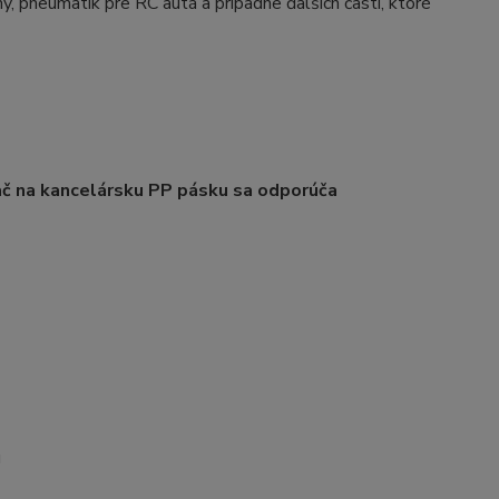
ny, pneumatík pre RC autá a prípadne ďalších častí, ktoré
ač na kancelársku PP pásku sa odporúča
u