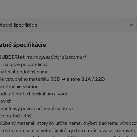
etné špecifikácie
tné špecifikácie
 RUBBERJet
(termoplastický elastomér)
l na báze polyolefínov
 materiál podobný gume
nie vstupného materiálu 32D ➡
shore 81A / 22D
né tlmenie vibrácií
odolné proti chemikáliám a vode
povrch
nepriľnavý povrch príjemný na dotyk
úco potlačiteľný
bľúbený materiál, ktorý by určite nemal chýbať žiadnemu výrobco
e tohto materiálu je veľmi široké a je len na vás a vašej kreativit