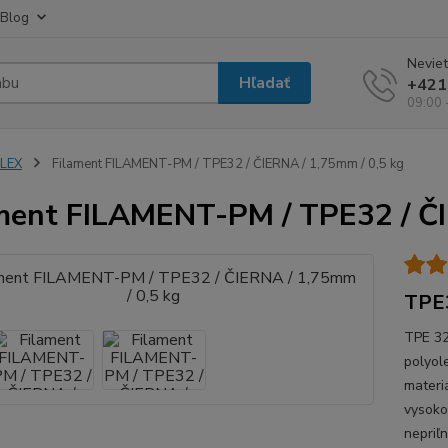
Blog
Neviet
Hľadať
+421
09:00 
FLEX
Filament FILAMENT-PM / TPE32 / ČIERNA / 1,75mm / 0,5 kg
ment FILAMENT-PM / TPE32 / ČI
TPE3
TPE 32
polyol
materi
vysoko
nepriľ