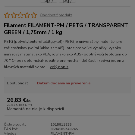
Ohodnotiť produkt
Filament FILAMENT-PM / PETG / TRANSPARENT
GREEN / 1,75mm / 1 kg
PETG (polyetyléntereftalátglykol)- PETG je univerzálny materiál- pre
začiatočníkov (veľmi ľahko sa tlačí)- otec pre veľké výtlačky- vysoko
nárazový materiál ako PLA, rovnako ako ABS- odolný voči teplotám do
70 ° C- bez deformácií- ideálne pre mechanické časti (kedysi jeden z
hlavných materiálov pre ...
celý popis
Dostupnosť
Dátum dodania na preverenie
26,83 €
/
ks
21,81 €
bez DPH
Momentálne nie je k dispozícii
Číslo produktu:
1015811835
EAN kód:
8594185640745
Výrobca:
FILAMENT-PM