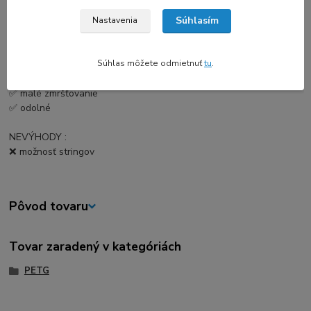
Súhlasím
VÝHODY :
Nastavenia
✅ ľahká tlač
✅ dobrá priľnavosť vrstiev
Súhlas môžete odmietnuť
tu
.
✅ veľmi húževnatá, nie deformácia
✅ odolnosť voči vysokým teplotám do 70 ° C
✅ malé zmršťovanie
✅ odolné
NEVÝHODY :
❌ možnosť stringov
Pôvod tovaru
Tovar zaradený v kategóriách
PETG