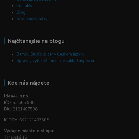
Kontakty
Blog
Nákup na splátky
Najčítanejšie na blogu
Bambu Studio slicer v Českom jazyku
Správny výber filamentu je základ úspechu
Kde nás nájdete
Idea4U s.r.o.
IČO: 53 555 988
DIČ: 2121407508
IČ DPH: SK2121407508
Výdajné miesto e-shopu:
Trnavská 15