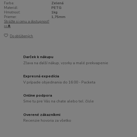
Farba:
Zelená
Materiál:
PETG
Hmotnosť:
1kg
Priemer:
1,75mm
Strážte si cenu a dostupnosť!
👀🔔
Do obľúbených
Darček k nákupu
Zľava na ďalší nákup, vzorky a malé prekvapenie
Expresná expedícia
V prípade objednania do 16:00 - Packeta
Online podpora
Sme tu pre Vás na chate alebo tel. čísle
Overené zákazníkmi
Recenzie hovoria za všetko