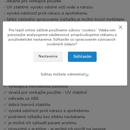
- ideálne pre vonkajšie použitie
- UV stabilné, vysoko odolné voči vode a nárazu
- vysoká odolnosť proti nárazu a opotrebeniu
- ľahké následné spracovanie (výtlačky je možné brúsiť metódami
mokrého alebo suchého brúsenia, vyhladiť ich acetónovými
Pre lepší online zážitok používame súbory “cookies”. Vďaka nim
parami a zlepte ich spolu s acetónom)
presnejšie analyzujeme návštevnosť, prispôsobujeme reklamu a
- ideálne pre prototypy, vonkajšie použitie, ako aj pre
používateľské nastavenia. Súhlasíte so spracovaním súvisiacich
automobilový a strojársky priemysel
osobných údajov?
NASTAVENIE TLAČE
Súhlasím
Nastavenia
Tryska: 240 - 260 ° C
Vyhrievaná posteľ: 100 - 110 ° C
Súhlas môžete odmietnuť
tu
.
VÝHODY
:
✅ vynikajúca mechanická odolnosť
✅ skvelá pre vonkajšie použitie - UV stabilné
✅ náhrada za ABS
✅ dobrá tvarová stabilita
✅ vysoká odolnosť proti nárazu a opotrebeniu
✅ podrobné výtlačky bez efektu navliekania
✅ je možné ich vyhladiť parami acetónu
✅ rozpustné v acetóne - je možné ich použiť na lepenie