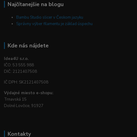
Najčítanejšie na blogu
Bambu Studio slicer v Českom jazyku
Správny výber filamentu je základ úspechu
Kde nás nájdete
Idea4U s.r.o.
IČO: 53 555 988
DIČ: 2121407508
IČ DPH: SK2121407508
Výdajné miesto e-shopu:
Trnavská 15
Dolné Lovčice, 91927
Kontakty