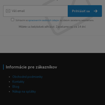
Prihlásiť sa
Súhlasím so
spracovaním osobných údajov
za účelom zasielania newslettera.
Môžete sa kedykoľvek odhlásiť. Zasielame raz za 14 dní.
Informácie pre zákazníkov
Obchodné podmienky
Kontakty
Blog
Nákup na splátky