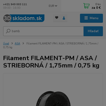
0
ks
+421 949 003 111
EUR
za
0 €
09:00 - 16:00
Menu
Hľadať
Úvod
ASA
Filament FILAMENT-PM / ASA / STRIEBORNÁ / 1,75mm /
0,75 kg
Filament FILAMENT-PM / ASA /
STRIEBORNÁ / 1,75mm / 0,75 kg