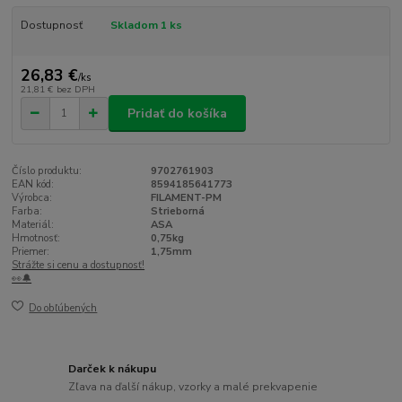
Dostupnosť
Skladom 1 ks
26,83 €
/
ks
21,81 €
bez DPH
Pridať do košíka
Číslo produktu:
9702761903
EAN kód:
8594185641773
Výrobca:
FILAMENT-PM
Farba:
Strieborná
Materiál:
ASA
Hmotnosť:
0,75kg
Priemer:
1,75mm
Strážte si cenu a dostupnosť!
👀🔔
Do obľúbených
Darček k nákupu
Zľava na ďalší nákup, vzorky a malé prekvapenie