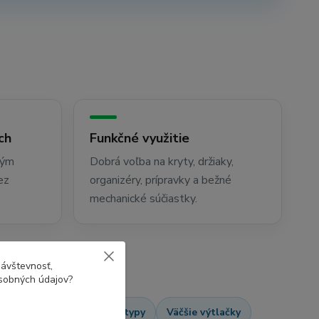
ch
Funkčné využitie
ným
Dobrá voľba na kryty, držiaky,
ez
organizéry, prípravky a bežné
mechanické súčiastky.
návštevnosť,
osobných údajov?
nizéry
Funkčné prototypy
Väčšie výtlačky