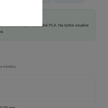
šie odolávať teplu než bežné PLA. Na rýchle vizuálne
ba.
 a modelu.
 ±0,05 mm