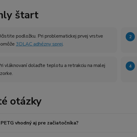
ly štart
čistite podložku. Pri problematickej prvej vrstve
pomôže
3DLAC adhézny sprej
.
ri vláknovaní dolaďte teplotu a retrakciu na malej
zorke.
té otázky
 PETG vhodný aj pre začiatočníka?