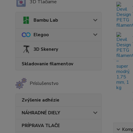
3D Tlačiarne
Bambu Lab
Elegoo
3D Skenery
Skladovanie filamentov
Príslušenstvo
Zvýšenie adhézie
NÁHRADNÉ DIELY
PRÍPRAVA TLAČE
Kompl