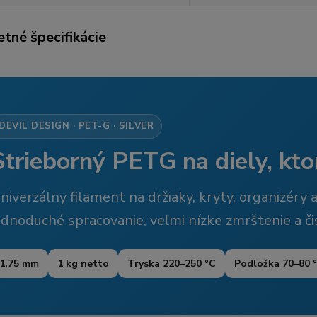
tné špecifikácie
DEVIL DESIGN · PET-G · SILVER
Strieborný PETG na diely, kt
niverzálny filament na držiaky, kryty, organizéry a
ednoduché spracovanie, veľmi nízke zmrštenie a či
1,75 mm
1 kg netto
Tryska 220–250 °C
Podložka 70–80 