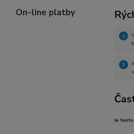
On-line platby
Rých
O
P
v
Čas
Je tento