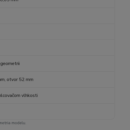
 geometrii
mm, otvor 52 mm
hlcovačom vlhkosti
ometria modelu.