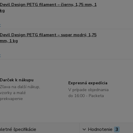
Devil Design PETG filament – čierny, 1,75 mm, 1
kg
Devil Design PETG filament – super modrý, 1,75
mm, 1 kg
Darček k nákupu
Expresná expedícia
Zľava na ďalší nákup,
V prípade objednania
vzorky a malé
do 16:00 - Packeta
prekvapenie
etné špecifikácie
Hodnotenie
3