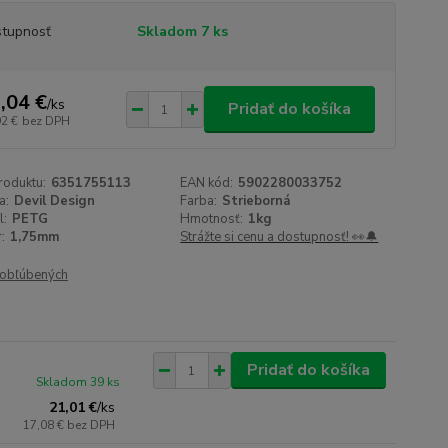
tupnosť
Skladom 7 ks
,04 €
/
ks
Pridať do košíka
92 €
bez DPH
roduktu:
6351755113
EAN kód:
5902280033752
a:
Devil Design
Farba:
Strieborná
l:
PETG
Hmotnosť:
1kg
:
1,75mm
Strážte si cenu a dostupnosť! 👀🔔
obľúbených
Pridať do košíka
Skladom 39 ks
21,01 €
/
ks
17,08 €
bez DPH