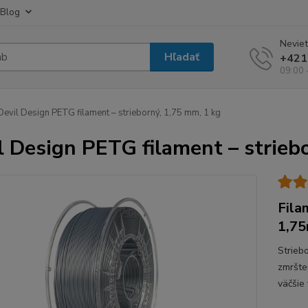
Blog
Neviet
Hľadať
+421
09:00 
evil Design PETG filament – strieborný, 1,75 mm, 1 kg
l Design PETG filament – strieb
Fila
1,75
Strieb
zmršte
väčšie 