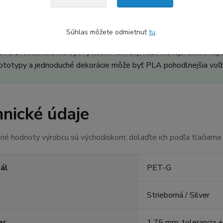
Súhlas môžete odmietnuť
tu
.
ETG alebo PLA?
TG zvoľte, keď má byť výtlačok funkčný, húževnatejší alebo lep
ototypy a jednoduché dekorácie môže byť PLA pohodlnejšia voľ
nické údaje
é hodnoty výrobcu sú východiskom; dolaďte ich podľa tlačiarne
ál
PET-G
Strieborná / Silver
er
1,75 mm; tolerancia