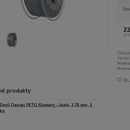
Dos
22
17,
Číslo p
Výrobc
Materiá
Priemer
Do 
é produkty
Devil Design PETG filament – biely, 1,75 mm, 1
kg