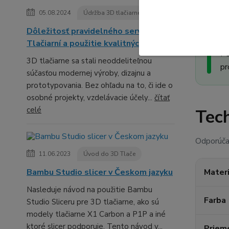
05.08.2024
Údržba 3D tlačiarne
Dôležitosť pravidelného servisu 3D
P
Tlačiarní a použitie kvalitných mazív
PE
3D tlačiarne sa stali neoddeliteľnou
pr
súčasťou modernej výroby, dizajnu a
prototypovania. Bez ohľadu na to, či ide o
osobné projekty, vzdelávacie účely...
čítať
celé
Tech
Odporúčan
11.06.2023
Úvod do 3D Tlače
Bambu Studio slicer v Českom jazyku
Materi
Nasleduje návod na použitie Bambu
Farba
Studio Sliceru pre 3D tlačiarne, ako sú
modely tlačiarne X1 Carbon a P1P a iné
ktoré slicer podporuje. Tento návod v...
Priem