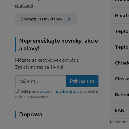
čítať celé
Hmotn
Zobraziť všetky články
Teplo
Nepremeškajte novinky, akcie
Teplo
a zľavy!
Môžete sa kedykoľvek odhlásiť.
Chlad
Zasielame raz za 14 dní.
Cievk
Prihlásiť sa
Súhlasím so
spracovaním osobných údajov
za účelom
Balen
zasielania newslettera.
EAN
Doprava
Konkrétne 