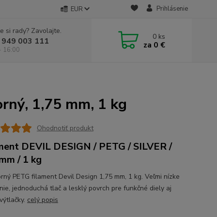
Prihlásenie
EUR
e si rady? Zavolajte.
0
ks
 949 003 111
za
0 €
- 16:00
orný, 1,75 mm, 1 kg
Ohodnotiť produkt
ment DEVIL DESIGN / PETG / SILVER /
mm / 1 kg
orný PETG filament Devil Design 1,75 mm, 1 kg. Veľmi nízke
nie, jednoduchá tlač a lesklý povrch pre funkčné diely aj
výtlačky.
celý popis