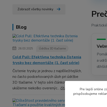
Zobraziť všetky novinky
Preč
Praktické
Blog
Veľm
26.03.2025
Údržba 3D tlačiarne
Pomáh
Cold Pull: Efektívna technika čistenia
a udrž
trysky bez demontáže (1. časť série)
dlhšíc
Čistenie trysky je jednou z najdôležitejších,
no často podceňovaných úloh pri údržbe
3D tlačiarne. V tejto sérii článkov ti
Najč
ukážeme niekoľko overenýc...
čítať celé
Pre lepší online 
prispôsobujeme reklam
Držiaky