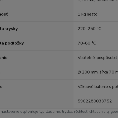
osť
1 kg netto
ta trysky
220–250 °C
ta podložky
70–80 °C
enie
Voliteľné; prispôsobiť
a
Ø 200 mm, šírka 70 
ie
Vákuové balenie s po
5902280033752
nastavenie ovplyvňuje typ tlačiarne, tryska, rýchlosť, chladenie aj ge