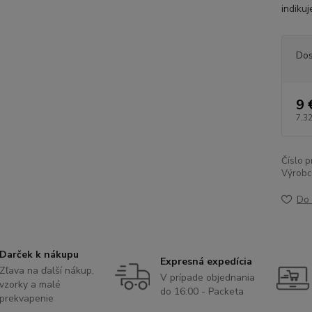
indikuj
Dos
9 
7,32
Číslo p
Výrobc
Do 
Darček k nákupu
Expresná expedícia
Zľava na ďalší nákup,
V prípade objednania
vzorky a malé
do 16:00 - Packeta
prekvapenie