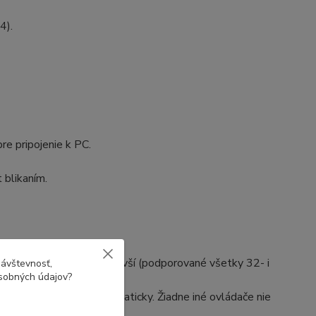
4).
re pripojenie k PC.
 blikaním.
003/2008/2012/2016 a novší (podporované všetky 32- i
návštevnosť,
osobných údajov?
.x a vyšším.
štalujú sa celkom automaticky. Žiadne iné ovládače nie