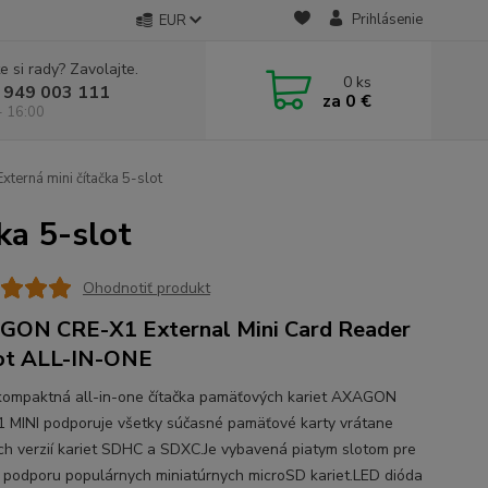
Prihlásenie
EUR
e si rady? Zavolajte.
0
ks
 949 003 111
za
0 €
- 16:00
erná mini čítačka 5-slot
a 5-slot
Ohodnotiť produkt
ON CRE-X1 External Mini Card Reader
ot ALL-IN-ONE
kompaktná all-in-one čítačka pamäťových kariet AXAGON
 MINI podporuje všetky súčasné pamäťové karty vrátane
ch verzií kariet SDHC a SDXC.Je vybavená piatym slotom pre
 podporu populárnych miniatúrnych microSD kariet.LED dióda