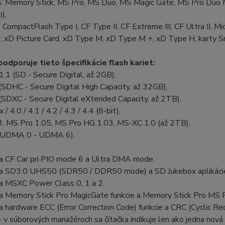
S: Memory Stick, MS Pro, MS Duo, MS Magic Gate, MS Pro Duo
),
: CompactFlash Type I, CF Type II, CF Extreme III, CF Ultra II, Mi
D: xD Picture Card, xD Type M, xD Type M +, xD Type H, karty 
podporuje tieto špecifikácie flash kariet:
1.1 (SD - Secure Digital, až 2GB),
(SDHC - Secure Digital High Capacity, až 32GB),
(SDXC - Secure Digital eXtended Capacity, až 2TB),
/ 4.0 / 4.1 / 4.2 / 4.3 / 4.4 (8-bit),
3, MS Pro 1.05, MS Pro HG 1.03, MS-XC 1.0 (až 2TB),
 (UDMA 0 - UDMA 6),
a CF Car pri PIO mode 6 a Ultra DMA mode.
a SD3.0 UHS50 (SDR50 / DDR50 mode) a SD Jukebox aplikácie
a MSXC Power Class 0, 1 a 2.
a Memory Stick Pro MagicGate funkcie a Memory Stick Pro MS F
 hardware ECC (Error Correction Code) funkcie a CRC (Cyclic Re
 v súborových manažéroch sa čítačka indikuje len ako jedna nová