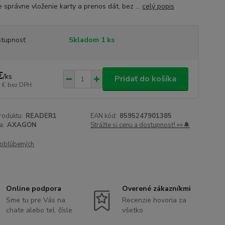
e správne vloženie karty a prenos dát, bez ...
celý popis
tupnosť
Skladom 1 ks
€
/
ks
Pridať do košíka
 €
bez DPH
roduktu:
READER1
EAN kód:
8595247901385
a:
AXAGON
Strážte si cenu a dostupnosť! 👀🔔
obľúbených
Online podpora
Overené zákazníkmi
Sme tu pre Vás na
Recenzie hovoria za
chate alebo tel. čísle
všetko