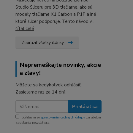
Nasleduje návod na použitie Bambu
Studio Sliceru pre 3D tlačiarne, ako sú
modely tlačiarne X1 Carbon a P1P a iné
ktoré slicer podporuje. Tento návod v...
čítať celé
Zobraziť všetky články
Nepremeškajte novinky, akcie
a zľavy!
Môžete sa kedykoľvek odhlásiť.
Zasielame raz za 14 dní.
Prihlásiť sa
Súhlasím so
spracovaním osobných údajov
za účelom
zasielania newslettera.