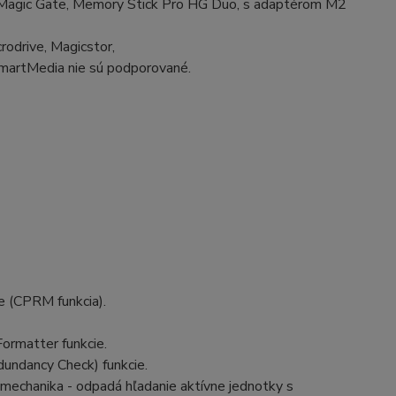
 Magic Gate, Memory Stick Pro HG Duo, s adaptérom M2
crodrive, Magicstor,
SmartMedia nie sú podporované.
 (CPRM funkcia).
ormatter funkcie.
dundancy Check) funkcie.
 mechanika - odpadá hľadanie aktívne jednotky s