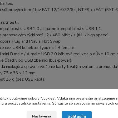
kartou.
a súborových formátov FAT 12/16/32/64, NTFS, exFAT (FAT 6
lastnosti:
mpatibilná s USB 2.0 a spätne kompatibilná s USB 1.1.
 prenosových rýchlostí 12 / 480 Mbit / s (full / high speed).
odpora Plug and Play a Hot Swap.
nie cez USB konektor typu mini B female.
í mini B male / A male USB 2.0 káblová redukcia o dĺžke 10 cm p
ie čítačky po USB zbernici (bus-power).
da indikujúca správne vloženie karty trvalým svitom a prenos dát
y 75 x 36 x 12 mm.
sť 26 g (bez USB kábla).
vané operačné systémy:
dows XP / Vista / 7 / 8 / 8.1 / 10 a novší, Windows Server 2
zážitok používame súbory “cookies”. Vďaka nim presnejšie analyzujeme 
u a používateľské nastavenia. Súhlasíte so spracovaním súvisiacich 
 verzie OS Windows), Mac OS X 10.x a vyšší, Linux s jadrom 2.4
Ovládače sú súčasťou podporovaných operačných systémov a nain
Súhlasím
Nastavenia
é inštalovať a nie sú ani k dispozícii.