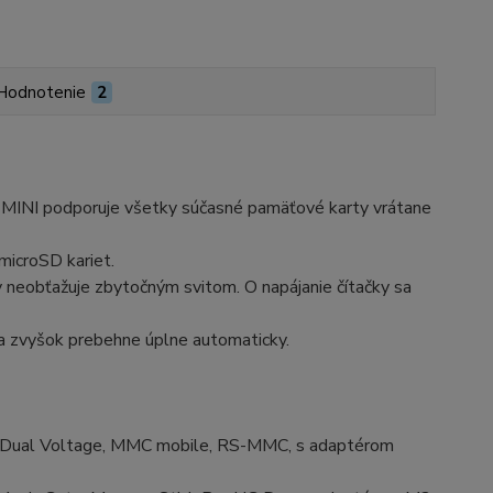
Hodnotenie
2
MINI podporuje všetky súčasné pamäťové karty vrátane
microSD kariet.
ty neobťažuje zbytočným svitom. O napájanie čítačky sa
a a zvyšok prebehne úplne automaticky.
C Dual Voltage, MMC mobile, RS-MMC, s adaptérom