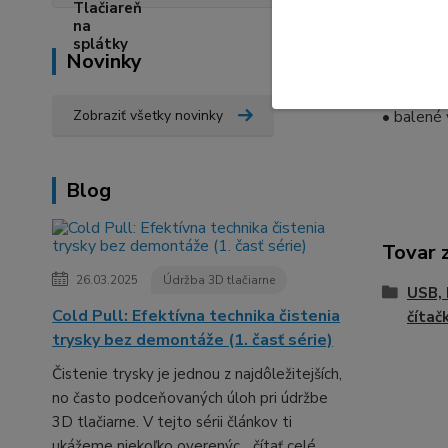
Balenie 
Novinky
• čítačku 
• USB ká
Zobraziť všetky novinky
• balené 
Blog
Tovar 
26.03.2025
Údržba 3D tlačiarne
USB, 
Cold Pull: Efektívna technika čistenia
čítač
trysky bez demontáže (1. časť série)
Čistenie trysky je jednou z najdôležitejších,
no často podceňovaných úloh pri údržbe
3D tlačiarne. V tejto sérii článkov ti
ukážeme niekoľko overenýc...
čítať celé