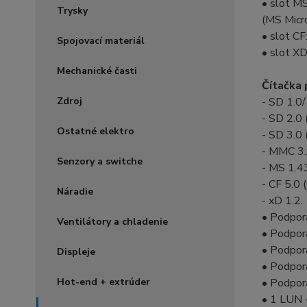
• slot M
Trysky
(MS Micro
• slot CF
Spojovací materiál
• slot X
Mechanické časti
Čítačka 
Zdroj
- SD 1.0/
- SD 2.0 
Ostatné elektro
- SD 3.0 
- MMC 3.x 
Senzory a switche
- MS 1.4
- CF 5.0
Náradie
- xD 1.2.
• Podpor
Ventilátory a chladenie
• Podpor
• Podpor
Displeje
• Podpor
Hot-end + extrúder
• Podpora
• 1 LUN -