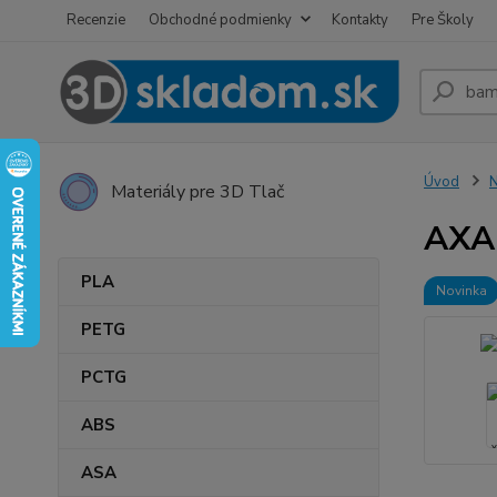
Recenzie
Obchodné podmienky
Kontakty
Pre Školy
Úvod
Materiály pre 3D Tlač
AXAG
PLA
Novinka
PETG
PCTG
ABS
ASA