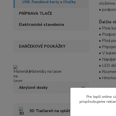
USB, Pamäťové karty a čítačky
vloženou 
• podpor
PRÍPRAVA TLAČE
Ďalšie v
Elektronické stavebnice
• Plne ko
• Podpora
• Plná p
DARČEKOVÉ POUKÁŽKY
• Pripoje
• V balen
• Napájan
• LED dió
Materiály na laser
• Rozmer
• Hmotno
Akrylové dosky
Podporo
• MS Win
Pre lepší online 
prispôsobujeme reklam
64-bitové
• Pozn.: 
3D Tlačiareň na splátky
je potrebn