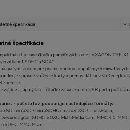
etné špecifikácie
tné špecifikácie
mpaktná all-in-one čítačka pamäťových kariet AXAGON CRE-X1 
verzií kariet SDHC a SDXC.
ná piatym slotom pre priamu podporu populárnych miniatúrnych 
 indikuje správne vloženie karty a prenos dát, bez vloženej kar
 zbernice.
u zvládne aj úplný laik - čítačku zasuniete do USB portu počítač
kariet - päť slotov, podporuje nasledujúce formáty:
icro SD: microSD / microSDHC / microSDXC / TransFlash,
D: SecureDigital, SDHC, SDXC, MultiMedia Card, MMC 4.0, MM
miniSDHC, MMC Micro,