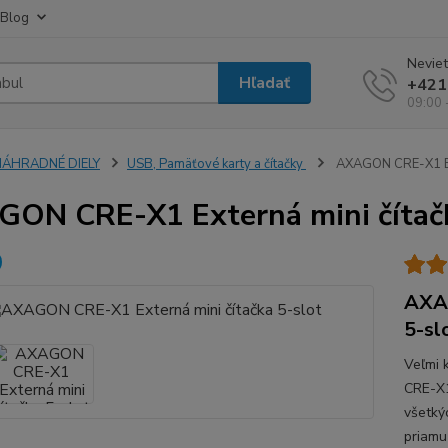
Blog
Neviet
Hľadať
+421
09:00 
NÁHRADNÉ DIELY
USB, Pamäťové karty a čítačky
AXAGON CRE-X1 Ext
ON CRE-X1 Externá mini čítačk
AXAG
5-sl
Veľmi 
CRE-X1
všetký
priamu