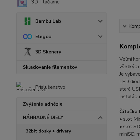
3D Tlačiarne
Bambu Lab
Kompl
Elegoo
Komple
3D Skenery
Veľmi ko
všetkých 
Skladovanie filamentov
Je vybave
LED dióda
Príslušenstvo
stará USB
Inštaláci
Zvýšenie adhézie
Čítačka 
NÁHRADNÉ DIELY
• slot M
• slot S
32bit dosky + drivery
miniSD, 